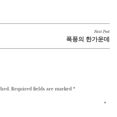
Next Post
폭풍의 한가운데
shed.
Required fields are marked
*
ment
*