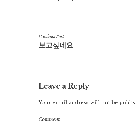
Post
Previous Post
보고싶네요
navigation
Leave a Reply
Your email address will not be publi
Com