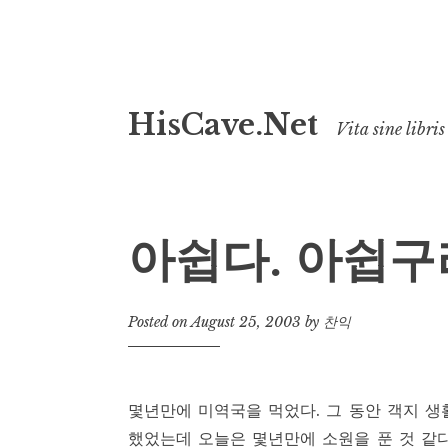
Skip
HisCave.Net
to
Vita sine libris
content
아쉽다. 아쉽구
Posted on
August 25, 2003
by
찬익
몇년만에 미역국을 먹었다. 그 동안 객지 
했었는데 오늘은 몇년만에 소원을 푼 것 같