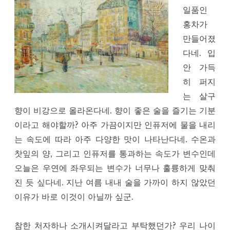
일품인
홍차가
만들어졌
다네. 입
안 가득
히 퍼지
는 살구
향이 비강으로 올라온다네. 향이 좋은 술을 즐기는 기분
이라고 해야할까? 아주 가끔이지만 인퓨저에 물을 내리
는 속도에 따라 아주 다양한 맛이 나타난다네. 수온과
찻잎의 양, 그리고 인퓨저를 통과하는 속도가 변수인데
오늘은 우연에 좌우되는 변수가 너무나 훌륭하게 맞춰
진 듯 싶다네. 지난 여름 내내 술을 가까이 하지 않았던
이유가 바로 이것이 아닐까 싶군.
참한 처자하나 소개시켜달라고 부탁했던가? 우리 나이