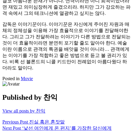
결코 아름다운 존재가 아니다. 연극이라면 아니 희곡이었더라
면 재밌고 의미심장하게 즐겼으리라. 하지만 그가 강요하는 파
격 속에서 그의 테크니션에 열광하고 싶지는 않다.
감독은 이야기꾼이다. 이야기꾼은 자신에게 주어진 자원과 매
체의 정체성을 이용해 가장 효율적으로 이야기를 전달해야한
다. 그리고 그가 전달하려는 이야기가 다른 방법으로 전달되는
것이 더 효율적이라면 분연히 포기할 줄도 알아야 한다. 예술
이란 이름으로 관객의 특권을 배앗을 것이 아니라… 관객에게
는 이야기를 가장 적합하고 좋은 방법으로 듣고 볼 권리가 있
다. 비록 선 블론드의 니콜 키드만이 전례없이 아름다웠다 하
더라도 말이다.
Posted in
Movie
Published by
찬익
View all posts by 찬익
Post
Previous Post
진실 혹은 혼잣말
Next Post
‘낯선 여인에게 온 편지’를 가장한 당신에게
navigation