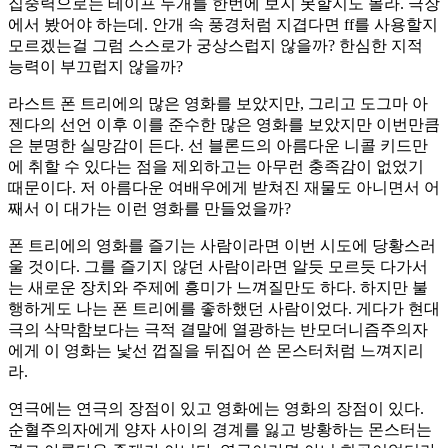
집중력으로는 테이프 두개를 한번에 보지 못할지도 몰라. 극장
에서 봤어야 하는데. 안개 속 풍경처럼 지겹다면 ff를 사용할지
모르겠는걸 그럼 스스로가 궁상스럽지 않을까? 한심한 지적
능력이 부끄럽지 않을까?
라스트 폰 트리에의 많은 영화를 보았지만, 그리고 도그마 아
젠다의 선언 이후 이를 준수한 많은 영화를 보았지만 이번만큼
은 분명한 실망감이 든다. 선 블론드의 아름다운 니콜 키드만
에 취할 수 있다는 점을 제외하고는 아무런 충족감이 없었기
때문이다. 저 아름다운 여배우에게 받쳐진 재물도 아니면서 어
째서 이 대가는 이런 영화를 만들었을까?
폰 트리에의 영화를 즐기는 사람이라면 이번 시도에 당황스러
울 것이다. 그를 즐기지 않던 사람이라면 알듯 모르듯 다가서
는 새로운 장치와 주제에 흥미가 느껴질만도 하다. 하지만 불
행하게도 나는 폰 트리에를 좋하했던 사람이었다. 게다가 현대
극의 삭막함보다는 극적 결말에 열광하는 반모더니즘주의자
에게 이 영화는 낯선 껍질을 뒤집어 쓴 몬스터처럼 느껴지리
라.
연극에는 연극의 장점이 있고 영화에는 영화의 장점이 있다.
순혈주의자에게 양자 사이의 경계를 잃고 방황하는 몬스터는