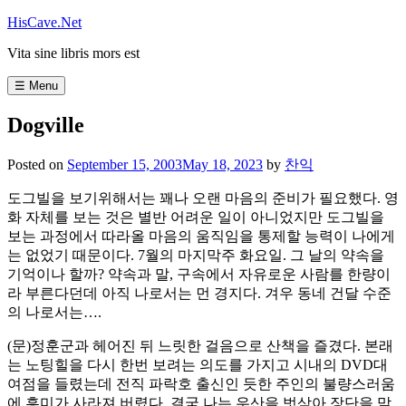
Skip
HisCave.Net
to
Vita sine libris mors est
content
☰ Menu
Dogville
Posted on
September 15, 2003
May 18, 2023
by
찬익
도그빌을 보기위해서는 꽤나 오랜 마음의 준비가 필요했다. 영
화 자체를 보는 것은 별반 어려운 일이 아니었지만 도그빌을
보는 과정에서 따라올 마음의 움직임을 통제할 능력이 나에게
는 없었기 때문이다. 7월의 마지막주 화요일. 그 날의 약속을
기억이나 할까? 약속과 말, 구속에서 자유로운 사람를 한량이
라 부른다던데 아직 나로서는 먼 경지다. 겨우 동네 건달 수준
의 나로서는….
(문)정훈군과 헤어진 뒤 느릿한 걸음으로 산책을 즐겼다. 본래
는 노팅힐을 다시 한번 보려는 의도를 가지고 시내의 DVD대
여점을 들렸는데 전직 파락호 출신인 듯한 주인의 불량스러움
에 흥미가 사라져 버렸다. 결국 나는 우산을 벗삼아 장단을 맞