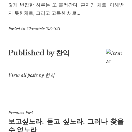
렇게 번잡한 하루는 또 흘러간다. 혼자인 채로, 이해받
지 못한채로, 그리고 고독한 채로…
Posted in
Chronicle '03~'05
Published by
찬익
View all posts by 찬익
Post
Previous Post
보고싶노라. 듣고 싶노라. 그러나 찾을
navigation
수 없노라