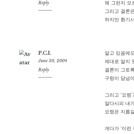
왜 그런지 모
4:33
Reply
pm
그리고 결론은
하지만 환기시
P.C.I.
알고 있음에도
June 30, 2004
제대로 알지 
결론이 그토록
12:56
Reply
am
구렁이 담넘아
그리고 ‘요령’
알다시피 내가
요령은 지름
게다가 ‘이런