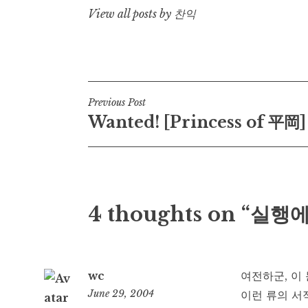
View all posts by 찬익
Post
Previous Post
Wanted! [Princess of 平岡]
navigation
4 thoughts on “실
wc
여전하군, 이 
June 29, 2004
이런 류의 서