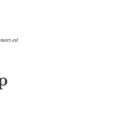
 mors est
p