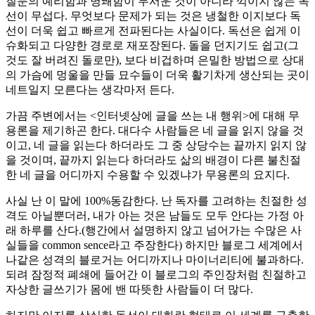
질문의 예리함과 명쾌함이 무서운 것이 아니라 꺽이지 않는 독
선이 무섭다. 무엇보다 문제가 되는 것은 냉철한 이지보다 독
선이 더욱 쉽고 빠르게 전파된다는 사실이다. 독선은 쉽게 이
슈화되고 다양한 경로로 재포장된다. 돌을 던지기도 쉽고(그
것도 잘 버려진 돌로만), 보다 비겁하며 은밀한 방법으로 상대
의 가슴에 멍울을 만들 묘수들이 더욱 활기차게 생산되는 곳이
네트일지 모른다는 생각마저 든다.
가끔 주변에서는 <인터넷상에 글을 쓰는 내 행위>에 대해 무
용론을 제기하곤 한다. 대다수 사람들은 네 글을 읽지 않을 것
이고, 네 글을 읽는다 하더라도 그 중 상당수는 끝까지 읽지 않
을 것이며, 끝까지 읽는다 하더라도 삶의 배경이 다른 불친절
한 네 글을 어디까지 수용할 수 있겠냐가 무용론의 요지다.
사실 난 이 말에 100%동감한다. 난 독자를 고려하는 친절한 성
격도 아닐뿐더러, 내가 아는 것은 남들도 모두 안다는 가정 아
래 하루를 산다.(행간에서 설명하지 않고 넘어가는 수많은 사
실들을 common sence라고 주장한다) 하지만 블로그 세계에서
나같은 성격의 블로거는 어디까지나 마이너리티에 불과하다.
되려 잠정적 폐쇄에 들어간 이 블로그의 주인장처럼 친절하고
자상한 글쓰기가 몸에 밴 따뜻한 사람들이 더 많다.