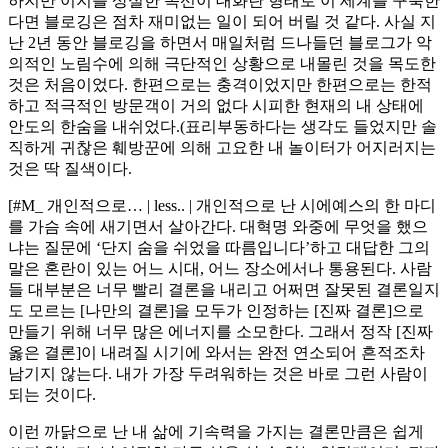
하지만 이지를 상실한 독선이 대화란 형태로 이 세계를 구축한
다면 블로깅은 점차 재미없는 일이 되어 버릴 것 같다. 사실 지
난 2년 동안 블로깅을 하면서 매일처럼 드나들던 블로그가 악
의적인 노림수에 의해 극단적인 상황으로 내몰린 것을 목도한
것은 처음이었다. 한편으로는 충격이었지만 한편으로는 한적
하고 적극적인 방문객이 거의 없다 시피한 현재의 내 상태에
안도의 한숨을 내쉬었다.(표리부동하다는 생각도 들었지만 솔
직하게 귀찮은 훼방꾼에 의해 고요한 내 놀이터가 어지러지는
것은 딱 질색이다.
[#M_ 개인적으로… | less.. | 개인적으로 난 시에예스의 한 마디
를 가슴 속에 새기면서 살아간다. 대혁명 와중에 무엇을 했으
냐는 질문에 ‘단지 숨을 쉬었을 따름입니다’하고 대답한 그의
말은 혼란이 있는 어느 시대, 어느 장소에서나 통용된다. 사람
들 대부분은 너무 빨리 결론을 내리고 어쩌면 잘못된 결론일지
도 모르는 [나만의 결론]을 모두가 인정하는 [진짜 결론]으로
만들기 위해 너무 많은 에너지를 소모한다. 그래서 정작 [진짜
옳은 결론]이 내려질 시기에 와서는 완전 연소되어 흔적조차
남기지 않는다. 내가 가장 두려워하는 것은 바로 그런 사람이
되는 것이다.
이런 까닭으로 난 내 삶에 기속력을 가지는 결론만큼은 쉽게