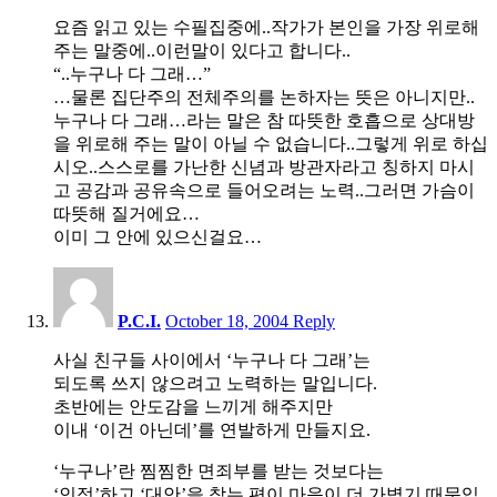
요즘 읽고 있는 수필집중에..작가가 본인을 가장 위로해
주는 말중에..이런말이 있다고 합니다..
“..누구나 다 그래…”
…물론 집단주의 전체주의를 논하자는 뜻은 아니지만..
누구나 다 그래…라는 말은 참 따뜻한 호흡으로 상대방
을 위로해 주는 말이 아닐 수 없습니다..그렇게 위로 하십
시오..스스로를 가난한 신념과 방관자라고 칭하지 마시
고 공감과 공유속으로 들어오려는 노력..그러면 가슴이
따뜻해 질거에요…
이미 그 안에 있으신걸요…
2:55
pm
P.C.I.
October 18, 2004
Reply
사실 친구들 사이에서 ‘누구나 다 그래’는
되도록 쓰지 않으려고 노력하는 말입니다.
초반에는 안도감을 느끼게 해주지만
이내 ‘이건 아닌데’를 연발하게 만들지요.
‘누구나’란 찜찜한 면죄부를 받는 것보다는
‘인정’하고 ‘대안’을 찾는 편이 마음이 더 가볍기 때문입