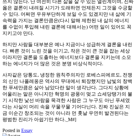
쓰지 않는다. 난 여전히 다른 삶을 살 수 있는 열린계이며, 진짜
옳은 결론이 내려질 시기가 도래하면 언제든지 그것을 수긍할
수 있다. 어쩌면 우유부단하게 보일 수도 있겠지만 내 삶에 기
속력을 가지는 결론만큼은(다시 말해 제한된 내 삶의 에너지
를 수없이 투입해 내린 결론에 대해서는) 어떤 일이 있어도 꼭
지키고야 만다.
하지만 사람들 대부분은 예나 지금이나 성급하게 결론을 내린
다. 빠른 것이 느린 것을 이기고, 작은 것이 큰 것을 잡는 세상
이라지만 결론을 도출하는 에너지보다 결론을 지키는데 소모
하는 에너지가 더 많은 것은 분명 비상식적이다.
사자같은 당통도, 냉정한 원칙주의자인 로베스피에르도, 전쟁
의 신인 나폴레옹은 역사의 무대에서 퇴장했지만 납빛의 창백
한 푸세만큼은 살아 남았다란 말이 생각난다. 그다지 상황에
어울리는 말은 아니지만 혁명의 광풍이 멎고 쇼세당탱가의 불
기 시작한 낯선 바람을 목격한 사람은 그 누구도 아닌 푸세였
다는 사실이 머리 속을 꾸물꾸물 기어다닌다. 진짜 진실은 지
금 이순간 창조되는 것이 아니라 먼 훗날 우연히 발견된다는
평범한 진리가 아쉽기만 하다._M#]
Posted in
Essay