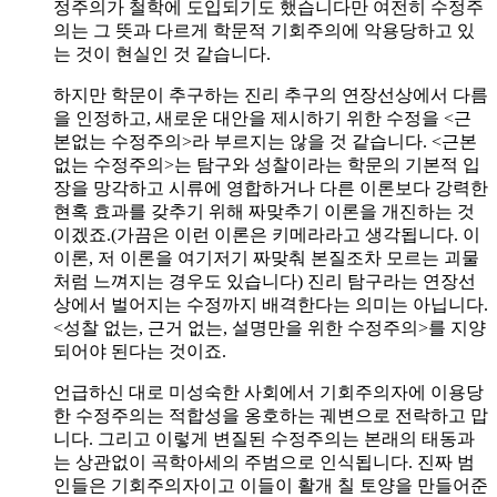
정주의가 철학에 도입되기도 했습니다만 여전히 수정주
의는 그 뜻과 다르게 학문적 기회주의에 악용당하고 있
는 것이 현실인 것 같습니다.
하지만 학문이 추구하는 진리 추구의 연장선상에서 다름
을 인정하고, 새로운 대안을 제시하기 위한 수정을 <근
본없는 수정주의>라 부르지는 않을 것 같습니다. <근본
없는 수정주의>는 탐구와 성찰이라는 학문의 기본적 입
장을 망각하고 시류에 영합하거나 다른 이론보다 강력한
현혹 효과를 갖추기 위해 짜맞추기 이론을 개진하는 것
이겠죠.(가끔은 이런 이론은 키메라라고 생각됩니다. 이
이론, 저 이론을 여기저기 짜맞춰 본질조차 모르는 괴물
처럼 느껴지는 경우도 있습니다) 진리 탐구라는 연장선
상에서 벌어지는 수정까지 배격한다는 의미는 아닙니다.
<성찰 없는, 근거 없는, 설명만을 위한 수정주의>를 지양
되어야 된다는 것이죠.
언급하신 대로 미성숙한 사회에서 기회주의자에 이용당
한 수정주의는 적합성을 옹호하는 궤변으로 전락하고 맙
니다. 그리고 이렇게 변질된 수정주의는 본래의 태동과
는 상관없이 곡학아세의 주범으로 인식됩니다. 진짜 범
인들은 기회주의자이고 이들이 활개 칠 토양을 만들어준