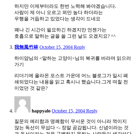
하지만 이제부터라도 한번 노력해 봐야겠습니다.
사람이 제 아니 오르고 뫼만 높다 하더라는
우행을 거듭하고 있었다는 생각이 드네요
꽤나 긴 시간이 필요하긴 하겠지만 언젠가는
호흡으로 말하는 글을 쓸 그런 날도 오겠지요? ^^
4:46
我無風竹林
October 15, 2004
Reply
pm
하이얌님의 <말하는 고양이>님의 복귀를 바라며 읽으러
가기
리더기에 올라온 포스트 가운데 어느 블로그가 일시 폐
쇄되었다는 내용을 읽고 혹시나 했습니다.그게 며칠 전
이었던 것 같은?
8:49
pm
happyalo
October 15, 2004
Reply
질문의 예리함과 명쾌함이 무서운 것이 아니라 꺽이지
않는 독선이 무섭다 <- 정말 공감됩니다. 신념이라는 것
과 독선이라는 것을 구별하지 못하는 사람들이 생각보다