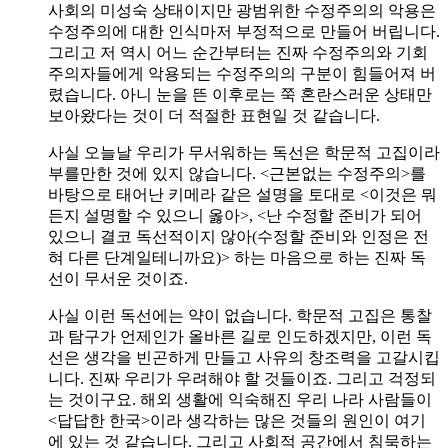
사회의 미성숙 상태이지만 광범위한 수정주의의 악용은
수정주의에 대한 인식마저 부정적으로 만들어 버립니다.
그리고 저 역시 어느 순간부터는 진짜 수정주의와 기회
주의자들에게 악용되는 수정주의의 구분이 힘들어져 버
렸습니다. 아니 눈을 뜬 이후로는 쭉 혼란스러운 상태만
보아왔다는 것이 더 적절한 표현일 것 같습니다.
사실 오늘날 우리가 무서워하는 독선은 학문적 고집이라
부를만한 것에 있지 않습니다. <근본없는 수정주의>를
바탕으로 태어난 키메라 같은 설명을 토대로 <이것은 뭐
든지 설명할 수 있으니 옳아>, <난 수정할 준비가 되어
있으니 결코 독선적이지 않아(수정할 준비와 인정은 전
혀 다른 단계일테니까요)> 하는 마음으로 하는 진짜 독
선이 무서운 것이죠.
사실 이런 독선에는 약이 없습니다. 학문적 고집은 통찰
과 탐구가 언제인가 올바른 길로 인도하겠지만, 이런 독
선은 생각을 빈곤하게 만들고 사유의 창조력을 고갈시킵
니다. 진짜 우리가 우려해야 할 것들이죠. 그리고 걱정되
는 것이구요. 해외 생활에 익숙해진 우리 나라 사람들이
<답답한 한국>이라 생각하는 많은 것들의 원인이 여기
에 있는 것 같습니다. 그리고 사회적 공간에서 침묵하는