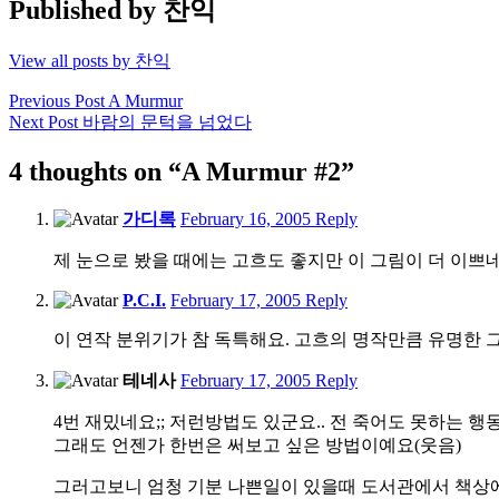
Published by
찬익
View all posts by 찬익
Post
Previous Post
A Murmur
Next Post
바람의 문턱을 넘었다
navigation
4 thoughts on “A Murmur #2”
1:16
가디록
February 16, 2005
Reply
pm
제 눈으로 봤을 때에는 고흐도 좋지만 이 그림이 더 이쁘네
2:56
P.C.I.
February 17, 2005
Reply
am
이 연작 분위기가 참 독특해요. 고흐의 명작만큼 유명한
1:49
테네사
February 17, 2005
Reply
pm
4번 재밌네요;; 저런방법도 있군요.. 전 죽어도 못하는 행동
그래도 언젠가 한번은 써보고 싶은 방법이예요(웃음)
그러고보니 엄청 기분 나쁜일이 있을때 도서관에서 책상에 