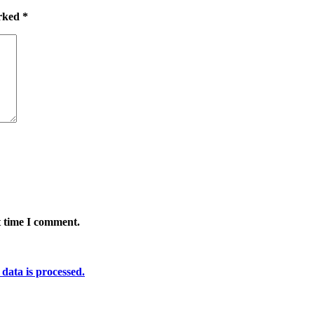
arked
*
t time I comment.
ata is processed.