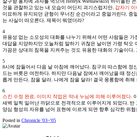
살구향 홍차에 과자를 먹으며 Henryk Wieniawski의 바
것을 관찰하고 있는 내 모습이 어딘지 괴기스럽지만.
갑자기 이어
미묘하게 유지되던 균형이 무너진 순간이라고 중얼거린다. 중얼
는 사실이 떠오른다. 제목이 뭐였더라?
4
유용성 없는 소모성의 대화를 나누기 위해서 어떤 사람들은 가
대답을 지양하지만 오늘처럼 말하기 귀찮은 날이면 가령 탁오 이
가끔은 상대의 침묵을 지켜주는 것도 유용한 대화의 기술이다. 
5
8시에 잠들어서 다음 날 아침에 깨어났다. 침구의 따스함에 정
드는 버릇은 여전하다. 하지만 다음날 잠에서 깨어났을 때 정신은
롭게 만든다. 잠을 달라. 나에게 잠을 달라! 결국 몽롱함에 취해 듣기
6
스킨 수정 완료. 이미지 작업은 막내 누님에 의해 이루어졌다.
이
새벽 일찍 일어난 까닭으로 전격적으로 이루어지게 되었다. 반
양심 형성의 자유를 넘어 표현에 이르게 되면 향후 심각한 위협
Posted in
Chronicle '03~'05