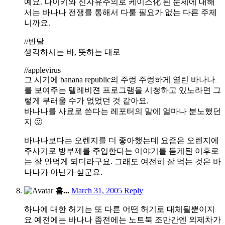
예요. 나이키와 신자유주의로 케이스化 된 문제에 대해
서는 바나나 전쟁를 통해서 다룰 필요가 없는 다른 주제
니까요.
//반달
생각하시는 바, 뜻하는 대로
//applevirus
그 시기에 banana republic의 주렁 주렁하게 열린 바나나
를 보여주는 텔레비젼 프로그램을 시청하고 있노라면 그
렇게 부러울 수가 없었던 것 같아요.
바나나를 사료로 쓴다는 레포터의 말에 얼마나 분노했던
지 🙂
바나나보다는 오렌지를 더 좋아했는데 요즘은 오렌지에
주사기로 방부제를 주입한다는 이야기를 듣게된 이후로
는 잘 안먹게 되더라구요. 그래도 여전히 잘 먹는 것은 바
나나가 아닌가 싶군요.
9:05
흠...
March 31, 2005
Reply
am
하나에 대한 허기는 또 다른 어떤 허기로 대체될뿐이지
요 예전에는 바나나 좀전에는 노트북 조만간엔 외제차가