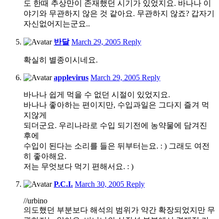
도 한때 추상만이 존재했던 시기가 있었지요. 바나나 이
야기와 무관하지 않은 것 같아요. 무관하지 않죠? 갑자기
자신없어지는군요..
3:38
반달
March 29, 2005
Reply
pm
확실히 별종이시네요.
5:24
applevirus
March 29, 2005
Reply
pm
바나나 쉽게 먹을 수 없던 시절이 있었지요.
바나나 좋아하는 편이지만, 수입과일은 그다지 즐겨 먹
지않게
되더군요. 우리나라로 수입 되기전에 농약물에 담겨진
후에
수입이 된다는 소리를 들은 뒤부터는요. : ) 그래도 여전
히 좋아해요.
저는 무엇보다 먹기 편해서요. : )
1:47
P.C.I.
March 30, 2005
Reply
am
//urbino
의도했던 부분보다 해석의 범위가 약간 확장되었지만 무