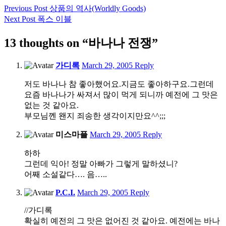
Post
Previous Post
상품의 역사(Worldly Goods)
Next Post
폭스 이블
navigation
13 thoughts on “바나나 전쟁”
1:44
가디록
March 29, 2005
Reply
am
저도 바나나 참 좋아했어요.지금도 좋아하구요.그런데
요즘 바나나가 싸져서 많이 먹게 되니까 예전에 그 맛은
없는 것 같아요.
부모님껜 왠지 죄송한 생각이지만요^^;;;
8:52
미스마플
March 29, 2005
Reply
am
하하
그런데 익아! 정말 아빠가 그렇게 말하셨니?
어째 소설같다…. 음…..
11:11
P.C.I.
March 29, 2005
Reply
am
//가디록
확실히 예전의 그 맛은 없어진 것 같아요. 예전에는 바나