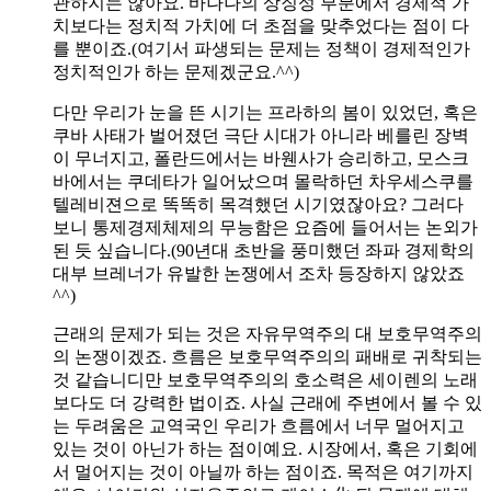
관하지는 않아요. 바나나의 상징성 부분에서 경제적 가
치보다는 정치적 가치에 더 초점을 맞추었다는 점이 다
를 뿐이죠.(여기서 파생되는 문제는 정책이 경제적인가
정치적인가 하는 문제겠군요.^^)
다만 우리가 눈을 뜬 시기는 프라하의 봄이 있었던, 혹은
쿠바 사태가 벌어졌던 극단 시대가 아니라 베를린 장벽
이 무너지고, 폴란드에서는 바웬사가 승리하고, 모스크
바에서는 쿠데타가 일어났으며 몰락하던 차우세스쿠를
텔레비젼으로 똑똑히 목격했던 시기였잖아요? 그러다
보니 통제경제체제의 무능함은 요즘에 들어서는 논외가
된 듯 싶습니다.(90년대 초반을 풍미했던 좌파 경제학의
대부 브레너가 유발한 논쟁에서 조차 등장하지 않았죠
^^)
근래의 문제가 되는 것은 자유무역주의 대 보호무역주의
의 논쟁이겠죠. 흐름은 보호무역주의의 패배로 귀착되는
것 같습니디만 보호무역주의의 호소력은 세이렌의 노래
보다도 더 강력한 법이죠. 사실 근래에 주변에서 볼 수 있
는 두려움은 교역국인 우리가 흐름에서 너무 멀어지고
있는 것이 아닌가 하는 점이예요. 시장에서, 혹은 기회에
서 멀어지는 것이 아닐까 하는 점이죠. 목적은 여기까지