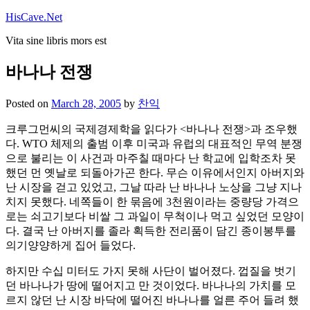
Skip
HisCave.Net
to
Vita sine libris mors est
content
바나나 전쟁
Posted on
March 28, 2005
by
찬익
크루그먼씨의 국제경제학을 읽다가 <바나나 전쟁>과 조우했
다. WTO 체제의 출범 이후 미국과 유럽의 대표적인 무역 분쟁
으로 불리는 이 사건과 마주칠 때마다 난 학교에 입학조차 못
했던 먼 옛날로 되돌아가곤 한다. 무슨 이유에서인지 아버지와
난 시장을 걷고 있었고, 그날 따라 난 바나나 노상을 그냥 지나
치지 못했다. 네쪽들이 한 묶음에 3천원이라는 중량당 가격으
로는 쇠고기보다 비쌀 그 과일이 무척이나 먹고 싶었던 모양이
다. 결국 난 아버지를 졸라 획득한 전리품이 담긴 종이봉투를
의기양양하게 집어 들었다.
하지만 수십 미터도 가지 못해 사단이 벌어졌다. 껍질을 벗기
던 바나나가 땅에 떨어지고 만 것이었다. 바나나의 가치를 모
르지 않던 난 시장 바닥에 떨어진 바나나를 얼른 주어 들려 했