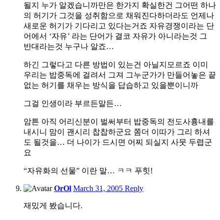
될지 누가 알겠습니까만은 한가지 확실한건 그어떤 하나
의 허기가 그것을 성취함으로 채워진다하더라도 언제나
새로운 허기가 기다리고 있다는거죠 자유경쟁이라는 단
어에서 ‘자유’ 라는 단어가 결코 자유가 아니라는것 그
반대라는것 누구나 알죠…
하긴 그렇다고 다른 방법이 있는건 아닐지모르죠 이미
우리는 밥중독에 걸려서 그져 그누군가가 만들어놓은 끝
없는 허기를 채우는 방식을 답습하고 있을뿐이니까
그걸 인생이라 부르든말든…
암튼 아직 어리신분이 벌써부터 밥중독의 전도사흉내를
내시니 맘이 괜시리 찹찹하군요 쫌더 이따가 그리 하셔
도 될것을… 더 나이가 드시면 어찌 되실지 사뭇 두렵군
요
“자유화의 선물” 이란 말… ㅋㅋ 푸힛!
11:47
OrOl
March 31, 2005
Reply
pm
재밌게 봤습니다.