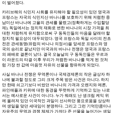
이 벌어졌다.
카리브해의 식민지 사회를 유지해야 할 필요성이 있던 영국과
프랑스는 자국의 식민지산 바나나를 보호하기 위해 저렴한 중
남미산 바나나에 고율의 관세를 물렸고(정확하게는 수입할당
제), 독일에서는 정치적 재화로 변한 바나나의 시장 가격을 최
대한 저렴하게 유지함으로써 구 동독인들의 마음을 달래야 할
정치적 필요성이 대두되었다. 영국 프랑스와 독일 사이의 전초
전은 관세동맹(유럽의 바나나 의정서)을 앞세운 프랑스와 영
국의 승리로 끝났지만 미국과의 바나나 전쟁은 영국과 프랑스
의 패배로 결론이 났다. 결국 오늘날의 구 동독인들은 우르과
이 라운드의 타결 이후 우리가 저렴한 바나나를 먹게 된 것처
럼 가장 싼 값에 마음껏 자유의 선물을 향유하게 되었다.
사실 바나나 전쟁은 무역론이나 국제경제론의 작은 글상자 하
나에 불과할 정도로 그리 크게 주목 받은 사건은 아니다. 하지
만 한때 쇠고기보다 비쌌던 바나나의 가격과 오렌지와 메론,
파인애플과 키위에 대한 동경을 뚜렷하게 기억하고 있는 나로
서는 예사로운 사건이 아니다. 누가 뭐래도 난 생크림 케익 위
에 올려져 있던 이국적인 과일이 선사하던 풍요로움을 상상하
며 생일을 맞던 세대임이 분명하다. 그리고 그런 기억만큼이나
자유주의 무역과 경쟁 체제가 가져다 준 선물을 늘어가는 생일