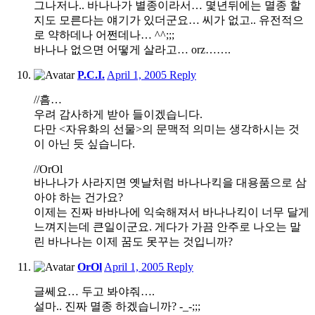
그나저나.. 바나나가 별종이라서… 몇년뒤에는 멸종 할
지도 모른다는 얘기가 있더군요… 씨가 없고.. 유전적으
로 약하데나 어쩐데나… ^^;;;
바나나 없으면 어떻게 살라고… orz…….
12:59
P.C.I.
April 1, 2005
Reply
am
//흠…
우려 감사하게 받아 들이겠습니다.
다만 <자유화의 선물>의 문맥적 의미는 생각하시는 것
이 아닌 듯 싶습니다.
//OrOl
바나나가 사라지면 옛날처럼 바나나킥을 대용품으로 삼
아야 하는 건가요?
이제는 진짜 바바나에 익숙해져서 바나나킥이 너무 달게
느껴지는데 큰일이군요. 게다가 가끔 안주로 나오는 말
린 바나나는 이제 꿈도 못꾸는 것입니까?
2:04
OrOl
April 1, 2005
Reply
am
글쎄요… 두고 봐야줘….
설마.. 진짜 멸종 하겠습니까? -_-;;;