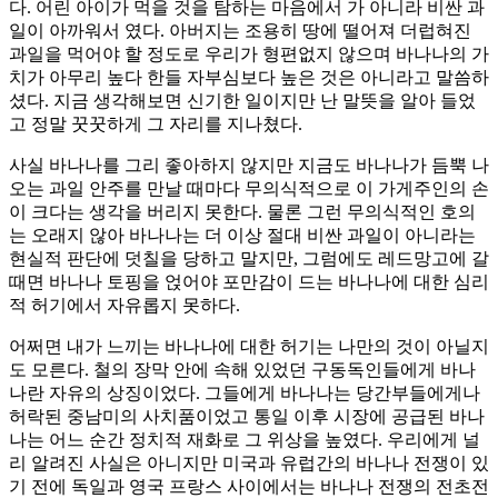
다. 어린 아이가 먹을 것을 탐하는 마음에서 가 아니라 비싼 과
일이 아까워서 였다. 아버지는 조용히 땅에 떨어져 더럽혀진
과일을 먹어야 할 정도로 우리가 형편없지 않으며 바나나의 가
치가 아무리 높다 한들 자부심보다 높은 것은 아니라고 말씀하
셨다. 지금 생각해보면 신기한 일이지만 난 말뜻을 알아 들었
고 정말 꿋꿋하게 그 자리를 지나쳤다.
사실 바나나를 그리 좋아하지 않지만 지금도 바나나가 듬뿍 나
오는 과일 안주를 만날 때마다 무의식적으로 이 가게주인의 손
이 크다는 생각을 버리지 못한다. 물론 그런 무의식적인 호의
는 오래지 않아 바나나는 더 이상 절대 비싼 과일이 아니라는
현실적 판단에 덧칠을 당하고 말지만, 그럼에도 레드망고에 갈
때면 바나나 토핑을 얹어야 포만감이 드는 바나나에 대한 심리
적 허기에서 자유롭지 못하다.
어쩌면 내가 느끼는 바나나에 대한 허기는 나만의 것이 아닐지
도 모른다. 철의 장막 안에 속해 있었던 구동독인들에게 바나
나란 자유의 상징이었다. 그들에게 바나나는 당간부들에게나
허락된 중남미의 사치품이었고 통일 이후 시장에 공급된 바나
나는 어느 순간 정치적 재화로 그 위상을 높였다. 우리에게 널
리 알려진 사실은 아니지만 미국과 유럽간의 바나나 전쟁이 있
기 전에 독일과 영국 프랑스 사이에서는 바나나 전쟁의 전초전