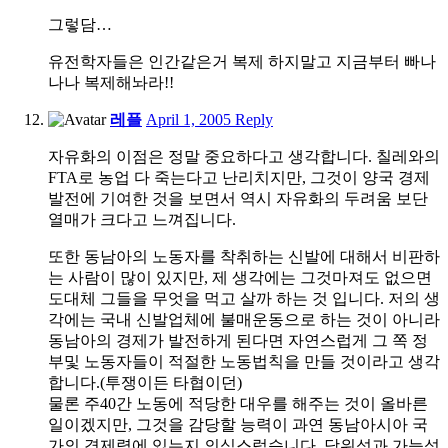
그렇담…
유전학자들은 인간같은거 복제 하지말고 지금부터 빠나
나나 복제해놔라!!
6:14
레플
April 1, 2005
Reply
am
자유화의 이점은 정말 중요하다고 생각합니다. 칠레와의
FTA로 농업 다 죽는다고 난리치지만, 그것이 양국 경제
발전에 기여한 것을 보면서 역시 자유화의 두려움 보단
열매가 크다고 느껴집니다.
또한 동남아의 노동자를 착취하는 신발에 대해서 비판하
는 사람이 많이 있지만, 제 생각에는 그것마져도 없으면
도대체 그들을 무엇을 먹고 살까 하는 것 입니다. 저의 생
각에는 국내 신발업체에 불매운동으로 하는 것이 아니라
동남아의 경제가 발전하게 된다면 자연스럽게 그 쪽 정
부및 노동자들이 적절한 노동법칙을 만들 것이라고 생각
합니다.(투쟁이든 타협이던)
물론 주40간 노동에 적당한 대우를 해주는 것이 올바른
일이겠지만, 그것을 감당할 능력이 과연 동남아시아 국
가의 경제력에 있는지 의심스럽습니다. 당위성과 가능성