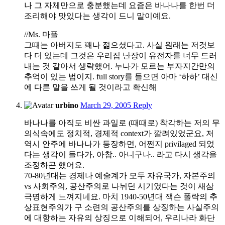
나 그 자체만으로 충분했는데 요즘은 바나나를 한번 더
조리해야 맛있다는 생각이 드니 말이예요.
//Ms. 마플
그때는 아버지도 꽤나 젊으셨다고. 사실 원래는 저것보
다 더 있는데 그것은 우리집 난장이 유전자를 너무 드러
내는 것 같아서 생략했어. 누나가 모르는 부자지간만의
추억이 있는 법이지. full story를 들으면 아마 ‘하하’ 대신
에 다른 말을 쓰게 될 것이라고 확신해
2:33
urbino
March 29, 2005
Reply
pm
바나나를 아직도 비싼 과일로 (때때로) 착각하는 저의 무
의식속에도 정치적, 경제적 context가 깔려있었군요, 저
역시 안주에 바나나가 등장하면, 어쩐지 privilaged 되었
다는 생각이 들다가, 아참.. 아니구나.. 라고 다시 생각을
조정하곤 했어요.
70-80년대는 경제나 예술계가 모두 자유국가, 자본주의
vs 사회주의, 공산주의로 나뉘던 시기였다는 것이 새삼
극명하게 느껴지네요. 마치 1940-50년대 잭슨 폴락의 추
상표현주의가 구 소련의 공산주의를 상징하는 사실주의
에 대항하는 자유의 상징으로 이해되어, 우리나라 화단