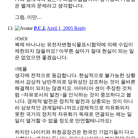
은 별개의 문제라고 생각합니다.
그럼, 이만…
8:23
P.C.I.
April 1, 2005
Reply
am
//OrOl
복제 바나나는 유전자변형식물표시협약에 의해 수입이
제한되지 않을까요? 아무튼 설마가 절대 현실이 되는 일
은 없었으면 좋겠습니다.
//레플
생각에 전적으로 동감합니다. 현실적으로 불가능한 상황
에서 감상적 낭만주의로 당위성만 강조하는 것이 올바른
해결책이 되지는 않겠지요. 아마티아 센이 주장한 것처
럼 <자유로서의 발전>을 인식하는 것이 중요하다고 봅
니다. 경제적 발전은 정치적 발전과 상충되는 것이 아니
라 상보적인 관계일테니까요.(경제적으로 자유화되지
못한 국가의 정치적 자유화가 독재로 연결되는 예는 일
일이 열거할 수 없을 정도로 만연할테니까요)
하지만 나이키와 하청공장건은 한국인 기업가들이 다소