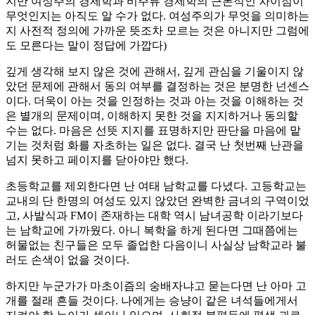
지만 여성주의 경제학과 비주류 경제학의 근본적인 차이점이
무엇인지는 아직도 알 수가 없다. 여성주의가 무엇을 의미하는
지 사전적 정의에 가까운 뜻조차 모르는 것은 아니지만 그럼에
도 모른다는 말이 정답에 가깝다)
깊게 생각해 보지 않은 것에 관해서, 깊게 관심을 기울이지 않
았던 문제에 관해서 동의 여부를 결정하는 것은 분명한 넌센스
이다. 더욱이 아는 것을 인정하는 것과 아는 것을 이해하는 것
은 별개의 문제이며, 이해하지 못한 것을 지지하거나 동의할
수는 없다. 마음은 선뜻 지지를 표명하지만 판단을 마음에 맡
기는 것처럼 화를 자초하는 일은 없다. 결국 난 첫번째 난관을
넘지 못하고 페이지를 닫아야만 했다.
초등학교를 제외한다면 난 여태 남학교를 다녔다. 고등학교는
교내의 단 한명의 여성도 있지 않았던 완벽한 금녀의 구역이었
고, 사발식과 FM이 존재하는 대학 역시 남녀공학 이라기보다
는 남학교에 가까웠다. 아니 복학을 하게 된다면 그때쯤에는
허물없는 친구들은 모두 졸업한 다음이니 사실상 남학교라 불
러도 손색이 없을 것이다.
하지만 누군가가 마초이즘의 숭배자냐고 묻는다면 난 아마 고
개를 절래 흔들 것이다. 나에게는 승냥이 같은 녀석들에게서