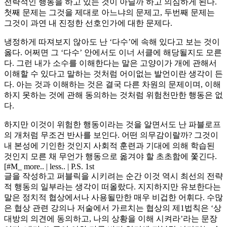
전략적인 행동을 하고 있는 것이 아닐까 하고 의심하게 된다.
첫째 문제는 그것을 제대로 아느냐의 문제고, 두번째 문제는
그것이 과연 내 진정한 선호인가에 대한 문제다.
냉정하게 따져보지 않아도 난 ‘다수’에 속해 있다고 보는 것이
옳다. 어쩌면 그 ‘다수’ 안에서도 이너 서클에 해당될지도 모른
다. 그런 내가 소수를 이해한다는 말은 고양이가 개에 관해서
이해할 수 있다고 말하는 것처럼 어이없는 발언이란 생각이 든
다. 아는 것과 이해하는 것은 결국 다른 차원의 문제이며, 이해
하지 못하는 것에 관해 동의하는 것처럼 위험천만한 행동은 없
다.
하지만 이것이 위험한 행동이라는 것을 알면서도 난 파블로프
의 개처럼 무조건 반사를 보인다. 어떤 의무감이랄까? 그것이
내 본성에 기인한 것인지 사회적 훈련과 기대에 의해 학습된
것인지 모른 채 무언가 행동으로 옮겨야 할 초초함에 쫓긴다.
[#M_ more.. | less.. | P.S. 1st
글을 작성하고 퍼블릭을 시키려는 순간 이것 역시 최선의 전략
적 행동의 일부라는 생각이 떠올랐다. 지지하지만 유보한다는
말은 정치적 협상에서나 사용될만한 매우 비겁한 어휘다. 수많
은 협상 관련 강의나 저술에서 가르치는 협상의 제1법칙은 ‘상
대방의 의견에 동의하고, 나의 상황을 이해 시켜라’라는 문장