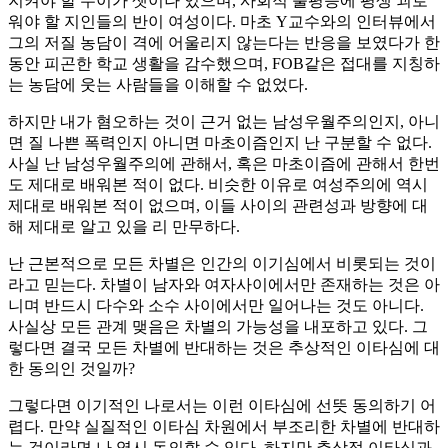
지켜야 할 누이가 셋이나 있으며, 사회적 불평등에 평생 괴로
워야 할 지인들의 반이 여성이다. 마초 Y교수와의 인터뷰에서
그의 저질 농담이 격에 어울리지 않는다는 반응을 보였다가 한
동안 피곤한 학교 생활을 감수했으며, FOB같은 접대를 지칭하
는 농담에 웃는 사람들을 이해할 수 없었다.
하지만 내가 혐오하는 것이 근거 없는 남성우월주의인지, 아니
면 질 나쁜 폭력인지 아니면 마초이즘인지 난 구분할 수 없다.
사실 난 남성우월주의에 관해서, 혹은 마초이즘에 관해서 한번
도 제대로 배워본 적이 없다. 비슷한 이유로 여성주의에 역시
제대로 배워본 적이 없으며, 이들 사이의 관련성과 방향에 대
해 제대로 알고 있을 리 만무하다.
난 근본적으로 모든 차별은 인간의 이기심에서 비롯되는 것이
라고 믿는다. 차별이 남자와 여자사이에서만 존재하는 것은 아
니며 반드시 다수와 소수 사이에서만 일어나는 것도 아니다.
사실상 모든 관계 맺음은 차별의 가능성을 내포하고 있다. 그
렇다면 결국 모든 차별에 반대하는 것은 추상적인 이타심에 대
한 동의인 것일까?
그렇다면 이기적인 나로서는 이런 이타심에 선뜻 동의하기 어
렵다. 만약 실질적인 이타심 차원에서 부조리한 차별에 반대하
는 것이라면 나 역시 동의할 수 있다. 하지만 추상적 이타심과