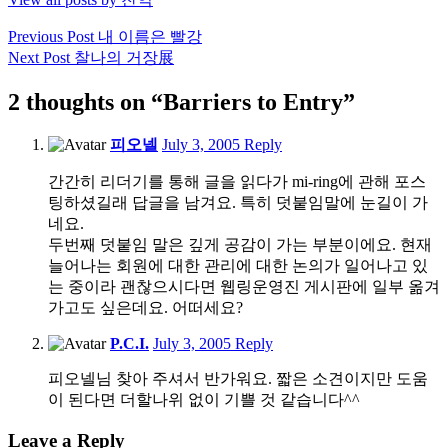
Post
Previous Post
내 이름은 빨강
Next Post
찰나의 거장展
navigation
2 thoughts on “Barriers to Entry”
5:56
피오넬
July 3, 2005
Reply
am
간간히 리더기를 통해 글을 읽다가 mi-ring에 관해 포스
팅하셨길래 답글을 남겨요. 특히 덧붙임말에 눈길이 가
네요.
두번째 덧붙임 말은 깊게 공감이 가는 부분이에요. 현재
늘어나는 회원에 대한 관리에 대한 논의가 일어나고 있
는 중이라 괜찮으시다면 웹링운영진 게시판에 일부 옮겨
가고도 싶은데요. 어떠세요?
9:17
P.C.I.
July 3, 2005
Reply
am
피오넬님 찾아 주셔서 반가워요. 짧은 소견이지만 도움
이 된다면 더할나위 없이 기쁠 것 같습니다^^
Leave a Reply