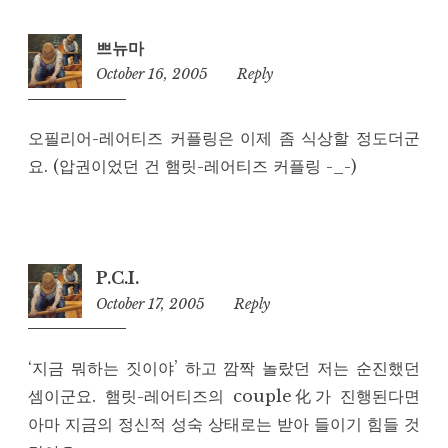
쁘뉴마
October 16, 2005
2:43
Reply
am
오필리어-레어티즈 커플링은 이제 좀 식상할 정도더군
요. (압권이었던 건 햄릿-레어티즈 커플링 -_-)
P.C.I.
October 17, 2005
6:56
Reply
am
‘지금 뭐하는 짓이야’ 하고 깜짝 놀랐던 저는 순진했던
셈이군요. 햄릿-레어티즈의 couple化가 진행된다면
아마 지금의 정신적 성숙 상태로는 받아 들이기 힘들 것