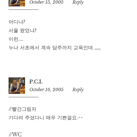
October 15, 2005
4:19
Reply
pm
어디냐?
서울 왔었냐?
이런….
누나 서초에서 계속 담주까지 교육인데 ,,,,,
P.C.I.
October 16, 2005
12:05
Reply
am
//빨간그림자
기다려 주셨다니 매우 기쁜걸요.^^
//WC