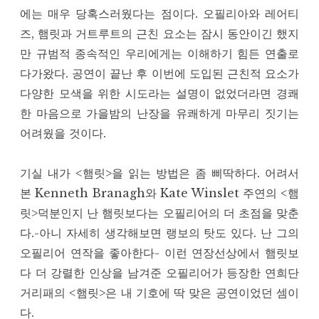
에는 매우 당혹스러웠다는 점이다. 오필리아와 레어티
즈, 햄릿과 거트루트의 근친 요소는 잠시 동안이긴 했지
만 규범적 종속적인 우리에게는 이해하기 힘든 연출로
다가왔다. 공연이 끝난 후 이번에 도입된 근친적 요소가
다양한 모색을 위한 시도라는 설명이 없었더라면 경쾌
한 마음으로 가을밤의 난장을 유쾌하게 마무리 짓기는
어려웠을 것이다.
기실 내가 <햄릿>을 읽는 방법은 좀 삐딱하다. 어려서
본 Kenneth Branagh와 Kate Winslet 주연의 <햄
릿>덕분인지 난 햄릿보다는 오필리어의 더 초점을 맞춘
다.-아니 자세히 생각해보면 랭보의 탓도 있다. 난 그의
오필리어 연작을 좋아한다- 이런 연장선상에서 햄릿보
다 더 강렬한 인상을 남겨준 오필리어가 등장한 연희단
거리패의 <햄릿>은 내 기호에 딱 맞은 공연이었던 셈이
다.