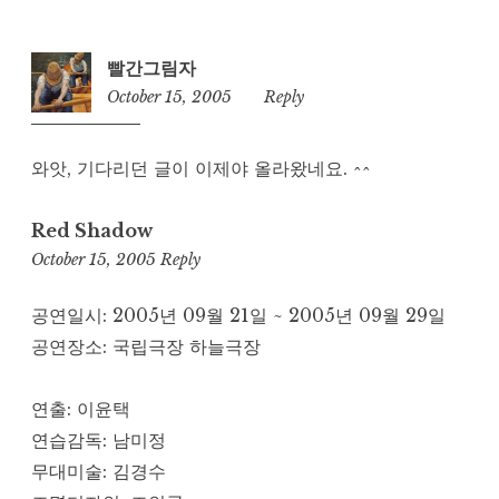
빨간그림자
October 15, 2005
9:11
Reply
am
와앗, 기다리던 글이 이제야 올라왔네요. ^^
Red Shadow
9:12
October 15, 2005
Reply
am
공연일시: 2005년 09월 21일 ~ 2005년 09월 29일
공연장소: 국립극장 하늘극장
연출: 이윤택
연습감독: 남미정
무대미술: 김경수