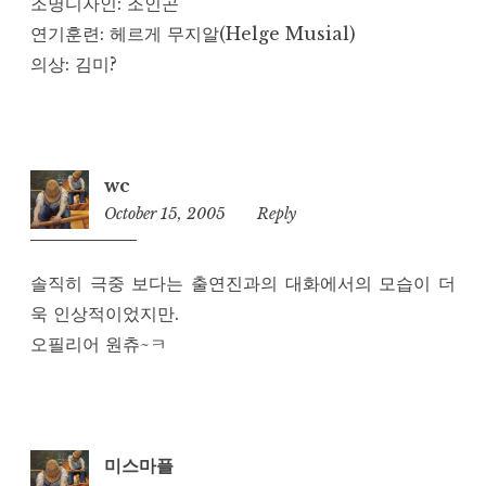
조명디자인: 조인곤
연기훈련: 헤르게 무지알(Helge Musial)
의상: 김미?
wc
October 15, 2005
9:51
Reply
am
솔직히 극중 보다는 출연진과의 대화에서의 모습이 더
욱 인상적이었지만.
오필리어 원츄~ㅋ
미스마플