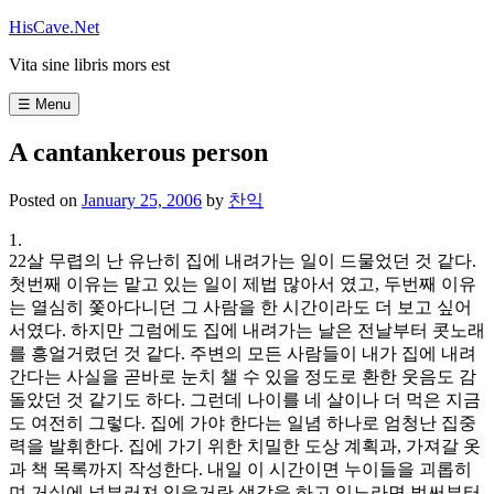
Skip
HisCave.Net
to
Vita sine libris mors est
content
☰ Menu
A cantankerous person
Posted on
January 25, 2006
by
찬익
1.
22살 무렵의 난 유난히 집에 내려가는 일이 드물었던 것 같다.
첫번째 이유는 맡고 있는 일이 제법 많아서 였고, 두번째 이유
는 열심히 쫓아다니던 그 사람을 한 시간이라도 더 보고 싶어
서였다. 하지만 그럼에도 집에 내려가는 날은 전날부터 콧노래
를 흥얼거렸던 것 같다. 주변의 모든 사람들이 내가 집에 내려
간다는 사실을 곧바로 눈치 챌 수 있을 정도로 환한 웃음도 감
돌았던 것 같기도 하다. 그런데 나이를 네 살이나 더 먹은 지금
도 여전히 그렇다. 집에 가야 한다는 일념 하나로 엄청난 집중
력을 발휘한다. 집에 가기 위한 치밀한 도상 계획과, 가져갈 옷
과 책 목록까지 작성한다. 내일 이 시간이면 누이들을 괴롭히
며 거실에 널부러져 있을거란 생각을 하고 있노라면 벌써부터