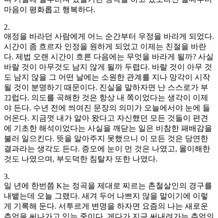
마음이 평화롭고 행복하다.
2.
애정을 바라던 사람에게 어느 순간부터 우정을 바라게 되었다.
시간이 좀 흐르자 인정을 원하게 되었고 이제는 친절을 바란
다. 제법 오랜 시간이 흐른 다음에는 무엇을 바라게 될까? 사실
바랄 것이 아무것도 남지 않게 될까 두렵다. 바랄 것이 아무 것
도 남지 않을 그 어떤 날에는 소원한 관계를 지나 망각이 시작
될 것이 분명하기 때문이다. 진실을 말하자면 난 스스로가 부
끄럽다. 의도를 곡해한 것은 항상 내 쪽이었다는 생각이 이제
야 든다. 수년 전에 씌여진 문장의 의미가 오늘에서야 눈에 들
어온다. 지금껏 내가 알아 왔다고 자신했던 모든 것들이 편견
에 기초한 해석이었다는 사실을 깨닫는 일은 비참한 패배감을
불러 일으킨다. 뜻을 알아주지 못했으니 이 모든 것은 당연한
결과라는 생각도 든다. 증오에 눈이 먼 것은 나였고, 몰이해한
것도 나였으며, 부도덕한 침탈자 또한 나였다.
3.
일 년에 한번쯤 K는 정곡을 제대로 찌르는 촌철살인의 경구를
내뱉는데 오늘 그랬다. 새겨 두어 나쁘지 않을 말이기에 이렇
게 기록해 둔다. 서투르게 변명을 하자면 요즘의 나는 새로운
추억을 써나가고 있는 중이다. 게다가 지금 써내려가는 추억의