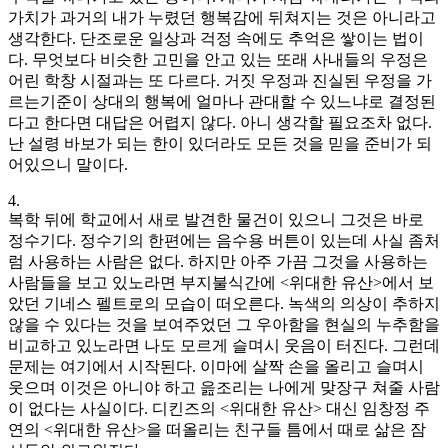
가치가 과거의 내가 누렸던 행복감에 뒤쳐지는 것은 아니라고
생각한다. 단조로운 일상과 걱정 속에도 추억은 쌓이는 법이
다. 무엇보다 비슷한 고민을 안고 있는 또래 사내들의 우정은
어린 학창 시절과는 또 다르다. 거짓 우정과 진실된 우정을 가
르는기준이 상대의 행복에 얼마나 관대할 수 있느냐로 결정된
다고 한다면 대답은 어렵지 않다. 아니 생각할 필요조차 없다.
난 설령 바보가 되는 한이 있더라도 모든 것을 믿을 준비가 되
어있으니 말이다.
4.
복학 뒤에 학교에서 새로 발견한 물건이 있으니 그것은 바로
정수기다. 정수기의 한편에는 음수용 버튼이 있는데 사실 좀처
럼 사용하는 사람은 없다. 하지만 아주 가끔 그것을 사용하는
사람들을 보고 있노라면 부지불식간에 <위대한 유산>에서 보
았던 기네스 펠트로의 모습이 떠오른다. 녹색의 의상이 추하지
않을 수 있다는 것을 보여주었던 그 우아함을 현실의 누추함을
비교하고 있노라면 나도 모르게 슬며시 웃음이 터진다. 그런데
문제는 여기에서 시작된다. 이마에 살짝 손을 올리고 슬며시
웃으며 이것은 아니야 하고 읊조리는 나에게 맞장구 쳐줄 사람
이 없다는 사실이다. 디킨즈의 <위대한 유산> 대신 임창정 주
연의 <위대한 유산>을 떠올리는 친구들 틈에서 때로 삶은 잠