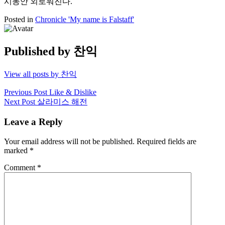
시동안 외로워진다.
Posted in
Chronicle 'My name is Falstaff'
Published by
찬익
View all posts by 찬익
Post
Previous Post
Like & Dislike
Next Post
살라미스 해전
navigation
Leave a Reply
Your email address will not be published.
Required fields are
marked
*
Comment
*