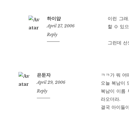
하이얌
이런 그래
April 27, 2006
할 수 있
2:24
Reply
am
그런데 선생
은둔자
ㅋㅋ가 뭐 어
April 29, 2006
오늘 복남이 
복남이 이름 
8:30
Reply
am
라오더라.
결국 아이들이