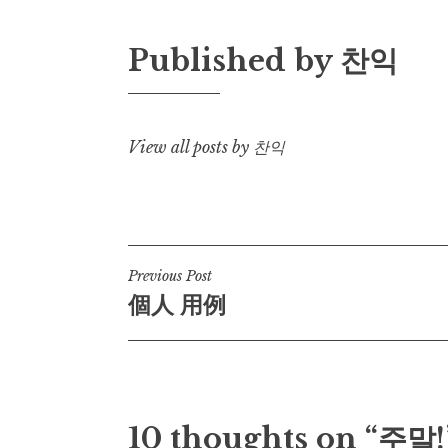
Published by
찬익
View all posts by 찬익
Post
Previous Post
個人 用例
navigation
10 thoughts on “주말!