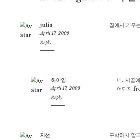
julia
집에서 키우는
April 17, 2006
12:49
Reply
am
하이얌
네. 시골
April 17, 2006
어딘지 fr
1:09
Reply
pm
지선
구박하지 말고