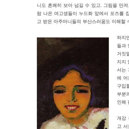
니도 흔쾌히 보아 넘길 수 있고. 그림을 만
람 나온 여고생들이 누드화 앞에서 포즈를 
고 받은 아주머니들의 부산스러움도 이해할 수
하지만
들과 
거짓말
지지 
서는 
에 어
구입할
부분의
인해 
개강 
고 서