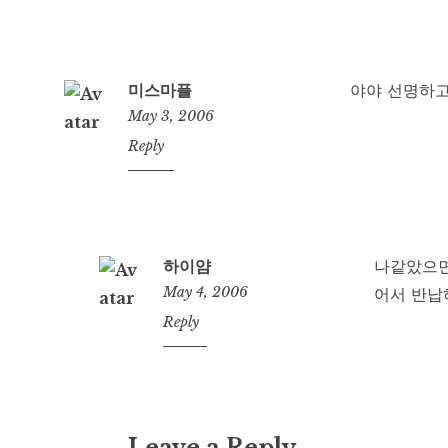
미스마플
야야 선명하
May 3, 2006
12:23
Reply
pm
하이얌
나같았으면
May 4, 2006
어서 반납
2:32
Reply
am
Leave a Reply