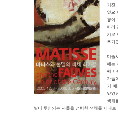
거진 
었으며
경이 
따라 
기로 
무거웠
미술
에는 
럼 나
가들이
기 때
있었던
색채를
빛이 투영되는 사물을 점령한 색채를 제대로 