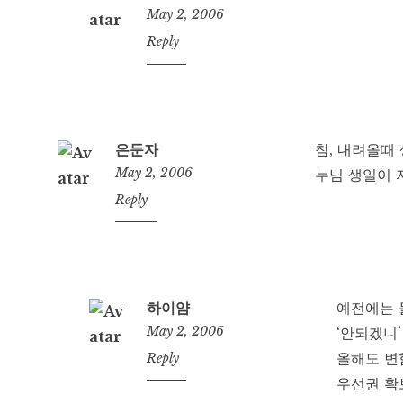
May 2, 2006
11:29
Reply
am
은둔자
참, 내려올때
May 2, 2006
누님 생일이 
10:13
Reply
am
하이얌
예전에는 
May 2, 2006
‘안되겠니’
올해도 변
11:31
Reply
am
우선권 확