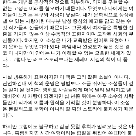
한다는 개념을 공상적인 것으로 치부하며, 의지를 구현할 수
없는 고정된 미래를 혐오하기 때문이다. 무엇보다 나에게는 여
자들이 느끼는 욕구와 사랑이 낯설다. 내가 문학적으로 상상해
낼 수 있는 사랑이란 대부분 남성 중심의 에고를 담고 있는 수
컷 작가들의 산물이기 때문이다. 그곳에서 여자들은 특별한 전
환을 거치지 않는 이상 수동적인 표현자이며 고착된 사회의 부
산물이다. 하지만 이 소설은 내가 교육받은 언어로 표현해 내
지 못하는 무엇인가가 있다. 짜임새나 완성도가 높은 것은 결
코 아니지만 이 안에는 내가 이해할 수 없는 모호한 세계가 있
다. -그렇다 난 러브 스토리보다는 제레미 시겔의 책이 더 좋
다-
사실 냉혹하게 표현하자면 이 책은 그리 잘된 소설이 아니다.
단언하건대 이 책의 운명은 평범보다 조금 뛰어난 소설들이 걷
는 길이 될 것이다. 영화로 사람들에게 더욱 널리 알려지고 텔
레비전에서 재탕이 되겠지만 십 년쯤 뒤에는 아주 소수의 사람
들만이 작가의 이름과 원작을 기억할 것이 분명하다. 이 소설
은 본질적으로 문학이 아니라 잘 짜인 스토리에 불과하기 때문
이다.
하지만 그럼에도 불구하고 감당 못할 후회가 밀려오는 것은 아
니다. 혹평하자면 시간 여행이라는 껍질을 뒤집어 쓴 HR에 불