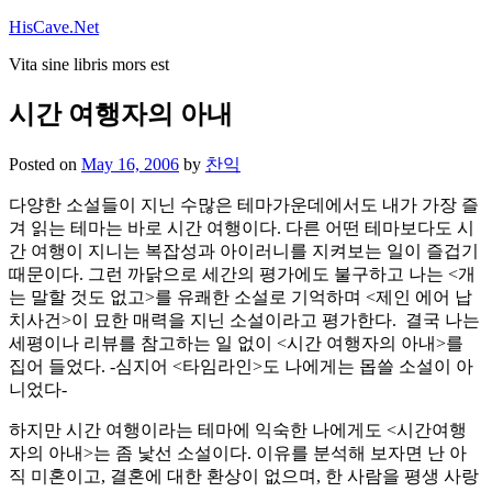
Skip
HisCave.Net
to
Vita sine libris mors est
content
시간 여행자의 아내
Posted on
May 16, 2006
by
찬익
다양한 소설들이 지닌 수많은 테마가운데에서도 내가 가장 즐
겨 읽는 테마는 바로 시간 여행이다. 다른 어떤 테마보다도 시
간 여행이 지니는 복잡성과 아이러니를 지켜보는 일이 즐겁기
때문이다. 그런 까닭으로 세간의 평가에도 불구하고 나는 <개
는 말할 것도 없고>를 유쾌한 소설로 기억하며 <제인 에어 납
치사건>이 묘한 매력을 지닌 소설이라고 평가한다. 결국 나는
세평이나 리뷰를 참고하는 일 없이 <시간 여행자의 아내>를
집어 들었다. -심지어 <타임라인>도 나에게는 몹쓸 소설이 아
니었다-
하지만 시간 여행이라는 테마에 익숙한 나에게도 <시간여행
자의 아내>는 좀 낯선 소설이다. 이유를 분석해 보자면 난 아
직 미혼이고, 결혼에 대한 환상이 없으며, 한 사람을 평생 사랑