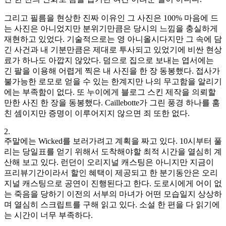
그리고 필름을 현상한 진짜 이유인 그 사진은 100% 마음에 드
는 사진은 아니었지만 분위기만큼은 당시의 느낌을 충실하게
재현하고 있었다. 기술적으로는 영 아니올시다지만 그 속에 담
긴 사건과 내 기분만큼은 제대로 투사되고 있었기에 비싼 현상
료가 하나도 아깝지 않았다. 덤으로 집으로 보내는 엽서에는
긴 팔을 이용해 어렵게 찍은 내 사진을 한 장 동봉했다. 접사가
불가능한 로모로 얻을 수 있는 한계지만 나의 무고함을 알리기
에는 부족함이 없다. 또 누이에게 블로그 스킨 제작을 의뢰할
만한 사진 한 장을 동봉했다. Caillebotte가 그린 풍경 하나를 훔
친 셈이지만 증명이 이루어지지 않으면 죄 또한 없다.
2.
주말에는 Wicked를 보러가려고 계획을 짜고 있다. 10시부터 풀
리는 당일표를 얻기 위해서 도착해야할 최적 시간을 열심히 계
산해 보고 있다. 런던이 오리지널 캐스팅은 아니지만 지금이
프리뷰기간이라서 할인 혜택이 제공되고 한 분기동안은 오리
지널 캐스팅으로 공연이 진행된다고 한다. 도로시에게 어이 없
는 죽음을 당하기 이전의 서부의 마녀가 어떤 모습일지 상상하
며 열심히 스크립트를 구해 읽고 있다. 소설 한 편을 다 읽기에
는 시간이 너무 부족하다.