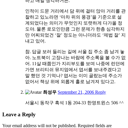
하고 매일 생각하거든.
인적이 드문 거리에서 담 위에 걸터 앉아 거리를 관
찰하고 있노라면 ‘마차 위의 풍경’을 기준으로 설
계되었다는 의미가 무엇인지 또렷하게 다가올 정
도야. 물론 로모인만큼 그런 문제가 한층 심각하지
만 어찌되었건 ‘잘’ 정도는 아니더라도 ‘제법 잘’ 지
내고 있어.
참. 답글 보러 들리는 길에 서울 집 주소 좀 남겨 놓
아. 노트북이 고장나는 바람에 주소록을 볼 수가 없
어. 11살 때쯤인가 지리부도를 보며 나중에 런던에
가면 브리티쉬 뮤지엄에서 엽서를 보내주겠다고
말 했던 것 기억나? 엽서는 이미 골랐는데 주소가
없어서 책상 위에 외롭게 홀로 남겨져 있다고.
12:35
최성우
September 21, 2006
Reply
pm
서울시 동작구 흑석 1동 204-33 한영트윈스 506 ^^
Leave a Reply
Your email address will not be published.
Required fields are