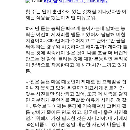
11:37
하이얌
September 21, 2006
Reply
am
첫 주는 웬지 훈련소에 있는 것처럼 지나갔다만 이
제는 적응을 했는지 제법 여유로워.
하지만 듣는 능력은 빠르게 늘어가는데 말하는 능
력은 여전히 제자리를 맴돌고 있어서 답답해 미칠
지경이야. 3000단어가 주어지고 그 단어로만 글을
써야 하는 경우와 비슷하다고 해야할까? 게다가 틀
리는 것에 익숙하지 않은 것이 나를 조금 더 버겁게
만드는 것 같아. 틀리는 것에 대한 본능적인 두려움
이 장벽으로 작용한다고 매 시간 시간 느끼고 있거
든.
사진은 들뜬 마음 때문인지 제대로 된 프레임을 잡
아내지 못하고 있어. 뭐랄까? 미묘하게 핀트가 안
맞는 사진들만 양산되고 있어. 조금 더 사족을 달자
면 차분하게 무언가를 관찰할 여유가 사라진 것 같
아. 무엇보다 이제는 풍경에 익숙해져서 그런지 필
름 낭비가 줄어든 면도 있고. 영국에서 좋은 사진을
얻기 위해서 가장 필요한 것은 사다리야. 내 키에서
50센티쯤 더 컸다면 정말 대단한 사진이 나올텐데