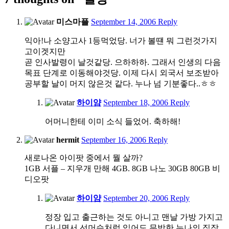
5:35
미스마플
September 14, 2006
Reply
pm
익아!나 소양고사 1등먹었당. 너가 볼떈 뭐 그런것가지
고이겟지만
곧 인사발령이 날것같당. 으하하하. 그래서 인생의 다음
목표 단계로 이동해야것당. 이제 다시 외국서 보조받아
공부할 날이 머지 않은것 같다. 누나 넘 기분좋다..ㅎㅎ
11:56
하이얌
September 18, 2006
Reply
am
어머니한테 이미 소식 들었어. 축하해!
10:51
hermit
September 16, 2006
Reply
am
새로나온 아이팟 중에서 뭘 살까?
1GB 서플 – 지우개 만해 4GB. 8GB 나노 30GB 80GB 비
디오팟
3:57
하이얌
September 20, 2006
Reply
pm
정장 입고 출근하는 것도 아니고 맨날 가방 가지고
다니면서 선머슴처럼 입어도 무방한 누나의 직장