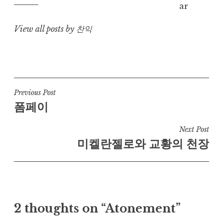
View all posts by 찬익
Post
Previous Post
폼페이
navigation
Next Post
미켈란젤로와 교황의 천장
2 thoughts on “Atonement”