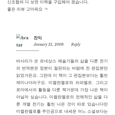
신조협려 다 보면 이책을 구입해야 겠습니다.
좋은 리뷰 고마워요 ㅋ
찬익
January 21, 2008
1:52
Reply
am
바사리가 쓴 르네상스 예술가들의 삶을 다룬 전기
의 번역본은 정본이 절판되는 바람에 전 편집본만
읽었거든요. 그런데 이 책이 그 편집본보다는 휠씬
재미나더라구요. 미켈란젤로와 라파엘로. 그리고
로마에서의 활동을 다룬 책가운데 가장 나은 책이
아닐까 싶습니다. 미켈란젤로의 전체적인 삶을 다
룬 개별 전기는 휠씬 나은 것이 따로 있습니다만
미켈란젤로를 주인공으로 내세운 어느 소설보다는