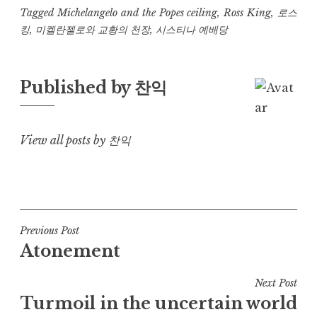
Tagged
Michelangelo and the Popes ceiling
,
Ross King
,
로스
킹
,
미켈란젤로와 교황의 천장
,
시스티나 예배당
Published by
찬익
View all posts by 찬익
Post
Previous Post
Atonement
navigation
Next Post
Turmoil in the uncertain world