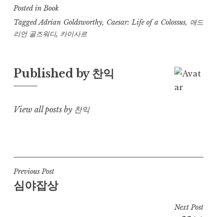
Posted in
Book
Tagged
Adrian Goldsworthy
,
Caesar: Life of a Colossus
,
애드
리언 골즈워디
,
카이사르
Published by
찬익
View all posts by 찬익
Post
Previous Post
심야잡상
navigation
Next Post