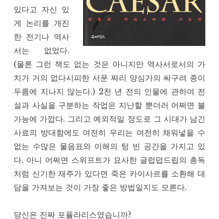
있다고 자신 있
게 논리를 개진
한 전기나 역사
서는 없었다.
(물론 그런 책도 없는 것은 아니지만 역사서로서의 가
치가 거의 없다시피한 서푼 짜리 양심가의 싸구려 종이
두름에 지나지 않는다.) 2천 년 전의 인물에 관하여 전
설과 사실을 구분하는 작업은 지난할 뿐더러 어쩌면 불
가능에 가깝다. 그리고 예외적일 정도로 그 시대가 남긴
사료의 방대함에도 여전히 우리는 여전히 채워넣을 수
없는 수많은 물음표와 이해의 텅 빈 공간을 가지고 있
다. 아니 어쩌면 스위프트가 묘사한 글럽덥드립의 총독
처럼 신기한 재주가 있다면 죽은 카이사르를 소환해 대
담을 가져보는 것이 가장 좋은 방법일지도 모른다.
당신은 진짜 포퓰라리스였습니까?