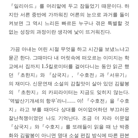
『일리아드』를 머리맡에 두고 잠들었기 때문이다. 하
지만 서른 중반에 가까워진 어른의 눈으로 과거를 돌이
켜보면 그 역시 느리든 빠르든 누구나 겪은 특별할 것
없는 성장의 과정이란 생각에 낯이 뜨거워진다.
가끔 아내는 어린 시절 무엇을 하고 시간을 보냈느냐고
묻곤 한다. 그때마다 내 머릿속에 떠오르는 이미지는 학
교에서 집까지 1.5킬로미터를 걸어다니는 동안 읽곤 했
던 『초한지』와 『삼국지』, 『수호전』과『서유기』
의 재미다. 신문연재 소설의 감칠맛이 살아 있던 김팔봉
의 『초한지』의 카피라이터는 지금도 잊히지 않는다.
‘역발산기개세의 항우’라니……. 아! 『수호전』을『수호
지』라고 부를 때마다 상대를 어이없어하던 부끄러운
잘난척쟁이였던 나도 기억난다. 조금 더 자라 이문열
『삼국지』와『수호지』를 또래들이 읽을 때 난 박종
화와 김팔봉이 아니면 명대 소설 편집 방식에 따른 판본