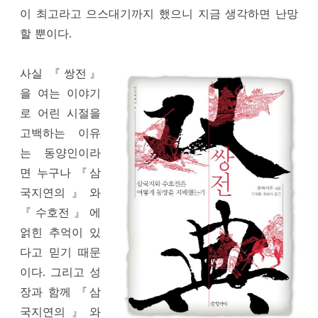
이 최고라고 으스대기까지 했으니 지금 생각하면 난망
할 뿐이다.
사실 『쌍전』
을 여는 이야기
로 어린 시절을
고백하는 이유
는 동양인이라
면 누구나 『삼
국지연의』와
『수호전』에
얽힌 추억이 있
다고 믿기 때문
이다. 그리고 성
장과 함께 『삼
국지연의』와