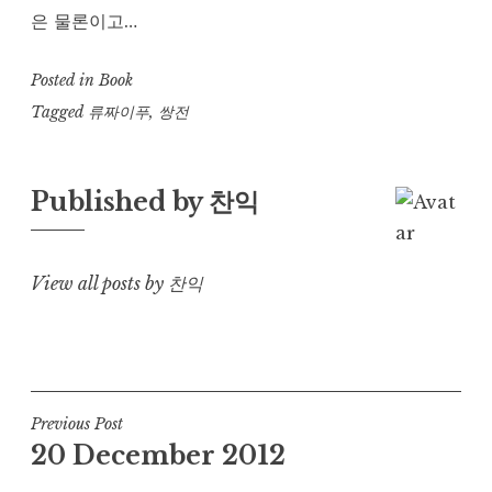
은 물론이고…
Posted in
Book
Tagged
류짜이푸
,
쌍전
Published by
찬익
View all posts by 찬익
Post
Previous Post
20 December 2012
navigation