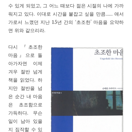
수 있게 되었고, 그 어느 때보다 젊은 시절의 나에 가까
워지고 있다. 이대로 시간을 붙잡고 싶을 만큼…… 애서
가로서 느꼈던 지난 15년 간의 ‘초조한’ 마음을 요약하
면 위와 같으리라.
다시 『초조한
마음』으로 돌
아가자면 이제
겨우 절반 넘게
책을 읽었다. 하
지만 절반을 넘
은 순간 내 마음
은 초조함으로
가득하다. 무슨
일이 남아 있을
지 짐작할 수 있