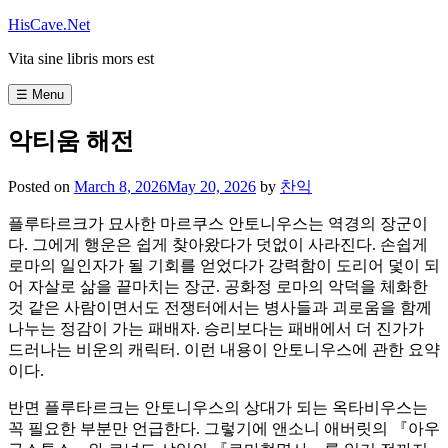
Skip
HisCave.Net
to
Vita sine libris mors est
content
☰ Menu
악티움 해전
Posted on
March 8, 2026
May 20, 2026
by
찬익
플루타르크가 묘사한 마르쿠스 안토니우스는 역경의 장군이
다. 그에게 행운은 쉽게 찾아왔다가 덧없이 사라진다. 손쉽게
로마의 일인자가 될 기회를 얻었다가 강력함이 도리어 덫이 되
어 자살로 삶을 끝마치는 장군. 공화정 로마의 악덕을 체화한
것 같은 사람이면서도 전쟁터에서는 병사들과 괴로움을 함께
나누는 정감이 가는 패배자. 승리보다는 패배에서 더 진가가
드러나는 비운의 캐릭터. 이런 내용이 안토니우스에 관한 요약
이다.
반면 플루타르크는 안토니우스의 상대가 되는 옥타비우스는
꼭 필요한 부분만 언급한다. 그렇기에 앤소니 애버릿의 『아우