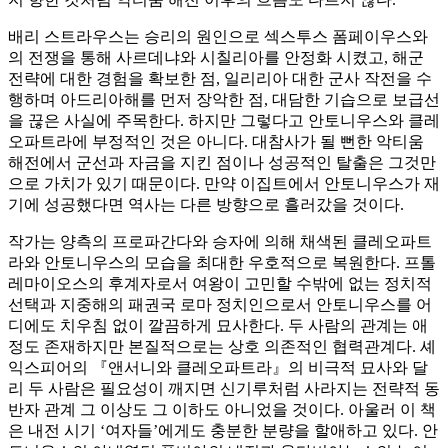
배리 스트라우스는 승리의 원인으로 섹스투스 폼페이우스와
의 전쟁을 통해 사르데냐와 시칠리아를 안정화 시켰고, 해군
전략에 대한 경험을 확보한 점, 일리리아 대한 군사 작전을 수
행하며 아드리아해를 먼저 장악한 점, 대담한 기습으로 보급선
을 끊은 사실에 주목한다. 하지만 그렇다고 안토니우스와 클레
오파트라에 부정적인 것은 아니다. 대참사가 될 뻔한 악티움
해전에서 군선과 자금을 지킨 점이나 성공적인 탈출은 그것만
으로 가치가 있기 때문이다. 만약 이집트에서 안토니우스가 재
기에 성공했다면 역사는 다른 방향으로 흘러갔을 것이다.
작가는 양측의 프로파간다와 승자에 의해 채색된 클레오파트
라와 안토니우스의 모습을 최대한 우호적으로 복원한다. 프톨
레마이오스의 후계자로서 여왕이 고민할 수밖에 없는 정치적
선택과 지중해의 패권국 로마 정치인으로서 안토니우스를 어
디에도 치우침 없이 깔끔하게 묘사한다. 두 사람의 관계는 애
정도 존재하지만 본질적으로는 상호 의존적인 협력관계다. 셰
익스피어의 『앤서니와 클레오파트라』의 비극적 묘사와 달
리 두 사람은 필요성이 깨지면 신기루처럼 사라지는 전략적 동
반자 관계 그 이상도 그 이하도 아니었을 것이다. 아울러 이 책
은 내전 시기 ‘여자들’에게도 충분한 분량을 할애하고 있다. 안