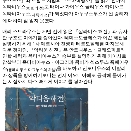
구스투스』와 로널드 샤임의 『로마혁명사』를 읽기 전까지
옥타비우스
로 태어나 가이우스 율리우스 카이사르
(평민의 성)
옥타비아누스
가 되었다가 아우구스투스가 된 승리자
(귀족의 성)
에 대하여 잘 알지 못했다.
배리 스트라우스는 20년 전에 읽은 『살라미스 해전』과 유사
한 구조로 이야기를 쌓아간다. 테미스토클레스가 이끈 해전을
설명하기 위해 1차 페르시아 전쟁과 테르모필레를 마지못해
다룬 것처럼, 『악티움 해전』은 안토니우스・클레오파트라
연합 세력과 옥타비아누스의 승부를 설명하기 위해 카이사르
암살부터 옥타비아누스・아그리파 콤비가 섹스투스 폼페이우
스
을 타도하고 안토니우스의 이탈리
(폼페이우스 마그누스의 차남)
아 상륙을 방어하기보다는 먼저 이오니아해로 공격해 들어가
는 시점까지 다소 빠르게 이야기를 쌓아간다.