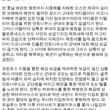
먼 훗날 레판토 해전까지 지중해를 지배한 오스만 제국이 승리
한 프레베자 해전이 벌어진 장소가 고대의 악티움이다. 이오니
아해에 연결된 깊은 만을 가진 암브로키아만과 악티움은 이탈
리아 침공을 위한 안토니우스 군대의 동절기 집결지가 된다.
그러나 이탈리아 상륙은 부대의 집결과 병참을 모으는 와중에
펠로폰네소스 반도 서안의 보급기지인 메토네에 대한 아그리
파의 강습으로 선택지에서 지워진다. 메토네를 잃게 됨으로써
이미 이오니아해 진출한 안토니우스의 군대에 대한 해상 보급
이 끊기게 된다. 그 사이에 옥타비아누스의 그리스 상륙이 성
공하고, 악티움 북쪽에는 육군이 남쪽에는 해군으로 봉쇄에 성
공한다.
코린토스 지협을 통한 육상 보급을 제외하면 보급이 끊긴 상황
에서 거대한 안토니우스 군대의 규모는 덫으로 작용한다. 굶주
림과 여름이 되며 습지에 위치한 진영에는 전염병이 돌고 결국
안토니우스는 군단병을 버리고 해전을 통한 역전극 또는 탈출
을 노리게 된다. 전투는 하르팍스를 통한 백병전과 화공에 성
공한 옥타비아누스의 승리로 막은 내린다. 하지만 이집트 함대
와 로마 함대의 일부는 무사히 이집트까지 후퇴하게 된다. 파
르살루스 전투 이후 카이사르가 폼페이우스를 쫓아 나일강까
지 향한 것처럼 악티움 해전 이후의 흐름도 다르지 않다.