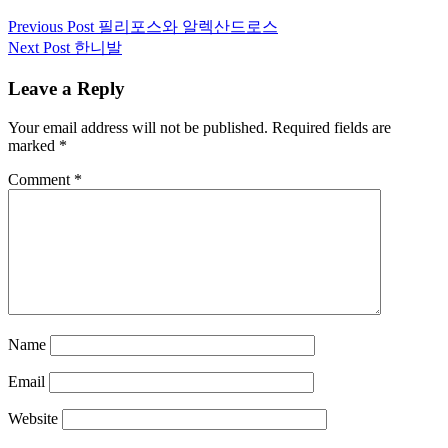
Post
Previous Post
필리포스와 알렉산드로스
Next Post
한니발
navigation
Leave a Reply
Your email address will not be published.
Required fields are
marked
*
Comment
*
Name
Email
Website