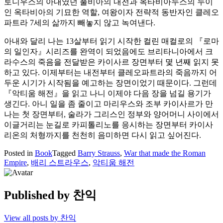
토니우스의 아내였던 풀비아의 내전과 옥타비아누스의 누이
인 옥타비아의 기묘한 역할, 여왕이자 전략적 동반자인 클레오
파트라 7세의 삶까지 빼놓지 않고 녹여낸다.
아내와 달리 나는 13살부터 읽기 시작한 컬린 매컬로의 『로마
의 일인자』시리즈를 완역이 되었음에도 브리타니아에서 크
라수스의 죽음을 전달받은 카이사르 장면부터 몇 년째 읽지 못
하고 있다. 이제부터는 내전부터 클레오파트라의 죽음까지 어
두운 시기가 시작됨을 예고하는 장면이었기 때문이다. 그런데
『악티움 해전』을 읽고 나니 이제야 다음 장을 넘길 용기가
생긴다. 아니 일을 좀 줄이고 마리우스와 조부 카이사르가 만
나는 첫 장면부터, 술라가 그리스인 정부와 양어머니 사이에서
이글거리는 눈길로 카피톨리노를 응시하는 장면부터 카이사
리온의 처형까지를 천천히 음미하면 다시 읽고 싶어진다.
Posted in
Book
Tagged
Barry Strauss
,
War that made the Roman
Empire
,
배리 스트라우스
,
악티움 해전
Published by
찬익
View all posts by 찬익