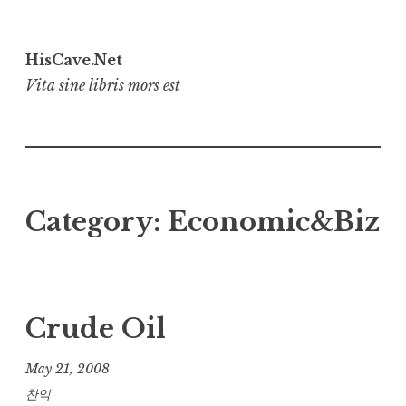
Skip
to
HisCave.Net
content
Vita sine libris mors est
Category:
Economic&Biz
Crude Oil
May 21, 2008
찬익