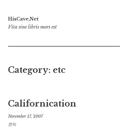
Skip
to
HisCave.Net
content
Vita sine libris mors est
Category:
etc
Californication
November 17, 2007
찬익