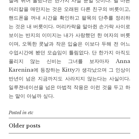
철에 뛰어 올랐다는 한가지 사실 뿐일 것이다. 덜 마른
머리칼을 매만지는 것은 오래된 다른 친구의 버릇이고,
핸드폰을 꺼내 시간을 확인하고 팔목의 단추를 정리하
는 것은 내 버릇이다. 머리카락을 말아쥔 손가락 사이로
보이는 반지의 이미지는 내가 사랑했던 한 여자의 버릇
이며, 오똑한 콧날과 작은 입술은 이보다 두해 전 어느
수업시간에 봤던 모습임이 틀림없다. 단 한가지 아직도
풀리지 않는 신비는 그녀를 보자마자 Anna
Karenina에 등장하는 Kitty가 생각났으며 그 인상이
반년이 넘은 지금까지도 사라지지 않는다는 사실이다.
일루젼네이션을 넘은 마법적 작용은 이런 것을 두고 하
는 말이 아닐까 싶다.
Posted in
etc
Posts
Older posts
navigation