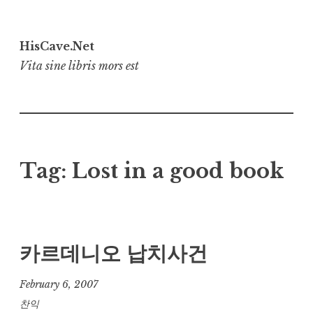
Skip
to
HisCave.Net
content
Vita sine libris mors est
Tag:
Lost in a good book
카르데니오 납치사건
February 6, 2007
찬익