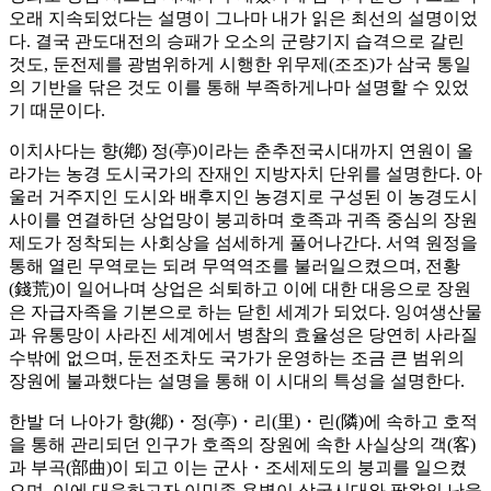
오래 지속되었다는 설명이 그나마 내가 읽은 최선의 설명이었
다. 결국 관도대전의 승패가 오소의 군량기지 습격으로 갈린
것도, 둔전제를 광범위하게 시행한 위무제(조조)가 삼국 통일
의 기반을 닦은 것도 이를 통해 부족하게나마 설명할 수 있었
기 때문이다.
이치사다는 향(鄕) 정(亭)이라는 춘추전국시대까지 연원이 올
라가는 농경 도시국가의 잔재인 지방자치 단위를 설명한다. 아
울러 거주지인 도시와 배후지인 농경지로 구성된 이 농경도시
사이를 연결하던 상업망이 붕괴하며 호족과 귀족 중심의 장원
제도가 정착되는 사회상을 섬세하게 풀어나간다. 서역 원정을
통해 열린 무역로는 되려 무역역조를 불러일으켰으며, 전황
(錢荒)이 일어나며 상업은 쇠퇴하고 이에 대한 대응으로 장원
은 자급자족을 기본으로 하는 닫힌 세계가 되었다. 잉여생산물
과 유통망이 사라진 세계에서 병참의 효율성은 당연히 사라질
수밖에 없으며, 둔전조차도 국가가 운영하는 조금 큰 범위의
장원에 불과했다는 설명을 통해 이 시대의 특성을 설명한다.
한발 더 나아가 향(鄕)・정(亭)・리(里)・린(隣)에 속하고 호적
을 통해 관리되던 인구가 호족의 장원에 속한 사실상의 객(客)
과 부곡(部曲)이 되고 이는 군사・조세제도의 붕괴를 일으켰
으며, 이에 대응하고자 이민족 용병이 삼국시대와 팔왕의 난을