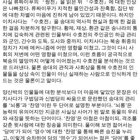
사실 류짜이푸의 『쌍전』을 읽은 뒤 『수호전』에 대한 인상
은 나빠졌다. 류짜이푸가 지적한 몰인간성과 잔혹함, 집단 밖
에 대한 차별이 마음에 진하게 남아 있었기 때문이다. 하지만
이치사다는 『수호전』을 송대의 역사적 현실과 함께 한 걸음
한 걸음 차분하게 탐구한다. 황제, 재상, 환관 같은 송나라의 통
치에 깊숙하게 관련된 인물부터 수호전의 주인공인 하급 관리
와 군인, 간수와 도둑, 도사와 중까지. 이치사다는 북송 휘종의
정치가 지배 메커니즘에 어떤 영향을 미쳤고, 그것이 다시 사
회의 저변에 어떤 영향을 미쳤으며, 이런 흐름이 궁극적으로
북송의 멸망까지 어떻게 이어졌는지 수호전을 분석하는 것으
로 드러낸다. 물론 송대의 관직과 사회상을 통해 수호전의 인
물들을 상상 속이 인물이 아닌 실재하는 사람으로 인식하게 만
드는 것은 물론이고 말이다.
양산박의 인물들에 대한 분석보다 더 마음에 닿았던 문장은 이
치사다가 구법당과 신법당의 싸움으로 문란했던 송대의 관리
를 ‘뇌롱’과 ‘찬영’이란 두 단어로 설명한 부분이다. ‘뇌롱’은
농락의 유의어지만 지금은 사실상 사어가 된 말로 동물의 우리
와 새장을 뜻하는 단어이다. ‘찬영’은 아첨은 아첨이되, 격조를
갖춘 윗사람에 대한 칭송을 의미한다. 풀이해 보면 젊어서는
‘당여’가 되어 ‘영수’에 대한 ‘찬영’을 통해 빠른 승진을 누리
고, 이렇게 승차하여 당의 ‘영수’가 되어서는 젊은 ‘당여’를 좋