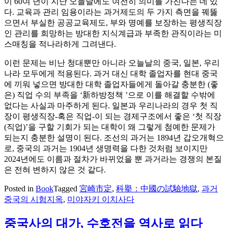
이 60여 년이 지난 오늘날에도 여전히 의미를 가진다는 데 있
다. 교육과 관리 임용이라는 과거제도의 두 가지 측면을 꿰뚫
으면서 부실한 공공교육제도, 부와 명예를 보장하는 평생직장
인 관리를 희망하는 방대한 지식계급과 부족한 관직이라는 미
스매칭을 적나라하게 그려낸다.
이런 문제는 비난 청대뿐만 아니라 오늘날의 중국, 일본, 우리
나라 모두에게 적용된다. 과거 대신 대학 졸업자를 현대 중국
에 끼워 넣으면 방대한 대학 졸업자들에게 돌아갈 충분한 (좋
은) 직업 수의 부족을 ‘新하방정책 ’으로 이를 해결할 수밖에
없다는 사실과 마주하게 된다. 일본과 우리나라의 경우 첫 직
장이 평생직장-혹은 직업-이 되는 경제구조에서 좋은 ‘첫 직장
(직업)’을 구할 기회가 되는 대학이 왜 그렇게 첨예한 문제가
되는지 충분한 설명이 된다. 조선의 과거는 1894년 갑오개혁으
로, 중국의 과거는 1904년 생명력을 다한 것처럼 보이지만
2024년에도 이름과 절차가 바뀌었을 뿐 과거라는 경쟁의 본질
은 전혀 변하지 않은 것 같다.
Posted in
Book
Tagged
宮崎市定
,
科擧：中國の試驗地獄
,
과거
중국의 시험지옥
,
미야자키 이치사다
중국사의 대가, 수호전을 역사로 읽다