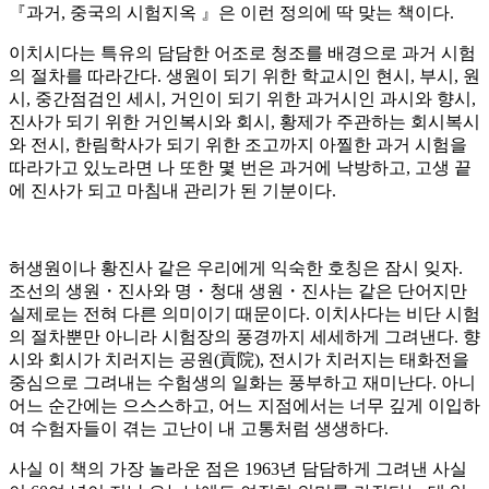
『과거, 중국의 시험지옥 』은 이런 정의에 딱 맞는 책이다.
이치시다는 특유의 담담한 어조로 청조를 배경으로 과거 시험
의 절차를 따라간다. 생원이 되기 위한 학교시인 현시, 부시, 원
시, 중간점검인 세시, 거인이 되기 위한 과거시인 과시와 향시,
진사가 되기 위한 거인복시와 회시, 황제가 주관하는 회시복시
와 전시, 한림학사가 되기 위한 조고까지 아찔한 과거 시험을
따라가고 있노라면 나 또한 몇 번은 과거에 낙방하고, 고생 끝
에 진사가 되고 마침내 관리가 된 기분이다.
허생원이나 황진사 같은 우리에게 익숙한 호칭은 잠시 잊자.
조선의 생원・진사와 명・청대 생원・진사는 같은 단어지만
실제로는 전혀 다른 의미이기 때문이다. 이치사다는 비단 시험
의 절차뿐만 아니라 시험장의 풍경까지 세세하게 그려낸다. 향
시와 회시가 치러지는 공원(貢院), 전시가 치러지는 태화전을
중심으로 그려내는 수험생의 일화는 풍부하고 재미난다. 아니
어느 순간에는 으스스하고, 어느 지점에서는 너무 깊게 이입하
여 수험자들이 겪는 고난이 내 고통처럼 생생하다.
사실 이 책의 가장 놀라운 점은 1963년 담담하게 그려낸 사실