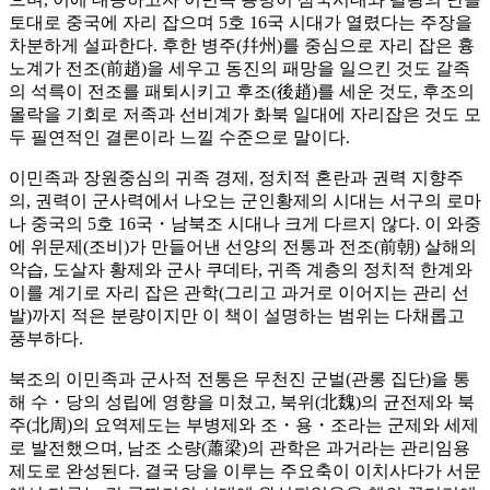
토대로 중국에 자리 잡으며 5호 16국 시대가 열렸다는 주장을
차분하게 설파한다. 후한 병주(幷州)를 중심으로 자리 잡은 흉
노계가 전조(前趙)을 세우고 동진의 패망을 일으킨 것도 갈족
의 석륵이 전조를 패퇴시키고 후조(後趙)를 세운 것도, 후조의
몰락을 기회로 저족과 선비계가 화북 일대에 자리잡은 것도 모
두 필연적인 결론이라 느낄 수준으로 말이다.
이민족과 장원중심의 귀족 경제, 정치적 혼란과 권력 지향주
의, 권력이 군사력에서 나오는 군인황제의 시대는 서구의 로마
나 중국의 5호 16국・남북조 시대나 크게 다르지 않다. 이 와중
에 위문제(조비)가 만들어낸 선양의 전통과 전조(前朝) 살해의
악습, 도살자 황제와 군사 쿠데타, 귀족 계층의 정치적 한계와
이를 계기로 자리 잡은 관학(그리고 과거로 이어지는 관리 선
발)까지 적은 분량이지만 이 책이 설명하는 범위는 다채롭고
풍부하다.
북조의 이민족과 군사적 전통은 무천진 군벌(관롱 집단)을 통
해 수・당의 성립에 영향을 미쳤고, 북위(北魏)의 균전제와 북
주(北周)의 요역제도는 부병제와 조・용・조라는 군제와 세제
로 발전했으며, 남조 소량(蕭梁)의 관학은 과거라는 관리임용
제도로 완성된다. 결국 당을 이루는 주요축이 이치사다가 서문