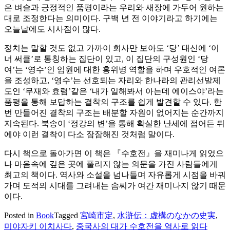
은 벼슬과 긍정적인 품평이라는 우리와 새장에 가두어 원하는
대로 조정한다는 의미이다. 구백 년 전 이야기라고 하기에는
오늘날에도 시사점이 많다.
정치는 말할 것도 없고 가까이 회사만 보아도 ‘당’ 대신에 ‘이
너 써클’로 통칭하는 집단이 있고, 이 집단의 구성원인 ‘당
여’는 ‘영수’인 임원에 대한 홍위병 역할을 하며 우호적인 여론
을 조성하고, ‘영수’는 선호되는 자리와 한나라의 관리선발제
도인 ‘무재와 효렴’같은 ‘내가 일해봐서 아는데 에이스야’라는
품평을 통해 보답하는 결착의 구조를 쉽게 발견할 수 있다. 한
번 만들어진 결착의 구조는 배분할 자원이 없어지는 순간까지
지속된다. 북송이 ‘정강의 변’을 통해 확실한 난세에 접어든 뒤
에야 이런 결착이 다소 잠잠해진 것처럼 말이다.
다시 책으로 돌아가면 이 책은 『수호전』을 재미나게 읽었으
나 마음속에 깊은 곳에 풀리지 않는 의문을 가진 사람들에게
최고의 책이다. 역사와 소설을 넘나들며 자유롭게 시점을 바꿔
가며 도적의 시대를 그려내는 솜씨가 여간 재미나지 않기 때문
이다.
Posted in
Book
Tagged
宮崎市定
,
水滸伝：虚構のなかの史実
,
미야자키 이치사다
,
중국사의 대가 수호전을 역사로 읽다