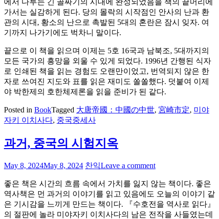
에서 다루는 긴 골짜기의 시대에 완성되었음을 책의 끝머리에
가서는 실감하게 된다. 당의 몰락의 시작점인 안사의 난과 환
관의 시대, 황소의 난으로 촉발된 5대의 혼란은 잠시 잊자. 여
기까지 나가기에도 벅차니 말이다.
끝으로 이 책을 읽으며 이제는 5호 16국과 남북조, 5대까지의
모든 국가의 흥망을 외울 수 있게 되었다. 1996년 간행된 식자
로 인쇄된 책을 읽는 경험도 오랜만이었고, 번역되지 않은 한
자로 쓰여진 지도와 표를 읽은 재미도 쏠쏠했다. 덧붙여 이제
야 박한제의 호한체제론을 읽을 준비가 된 같다.
Posted in
Book
Tagged
大唐帝國：中國の中世
,
宮崎市定
,
미야
자키 이치사다
,
중국중세사
과거, 중국의 시험지옥
May 8, 2024
May 8, 2024
찬익
Leave a comment
좋은 책은 시간의 흐름 속에서 가치를 잃지 않는 책이다. 좋은
역사책은 먼 과거의 이야기를 읽고 있음에도 오늘의 이야기 같
은 기시감을 느끼게 만드는 책이다. 『수호전을 역사로 읽다』
의 절판에 놀라 미야자키 이치사다의 남은 전작을 사들였는데