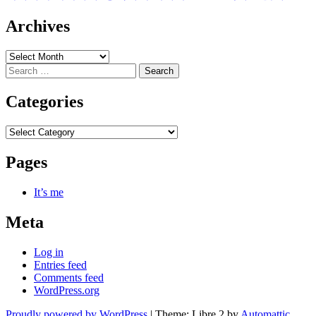
Archives
Archives
Search
for:
Categories
Categories
Pages
It’s me
Meta
Log in
Entries feed
Comments feed
WordPress.org
Proudly powered by WordPress
|
Theme: Libre 2 by
Automattic
.