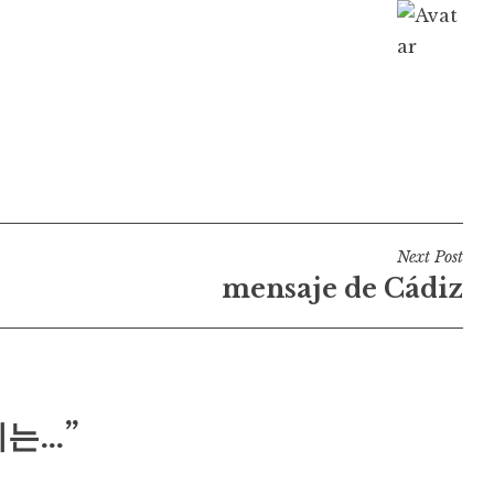
Next Post
mensaje de Cádiz
월에는…”