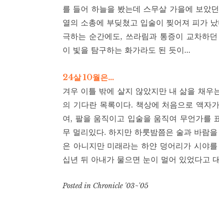
를 들어 하늘을 봤는데 스무살 가을에 보았던
열의 소총에 부딪쳤고 입술이 찢어져 피가 났다
극하는 순간에도, 쓰라림과 통증이 교차하던
이 빛을 탐구하는 화가라도 된 듯이…
24살 10월은…
겨우 이틀 밖에 살지 않았지만 내 삶을 채우
의 기다란 목록이다. 책상에 처음으로 액자가
여, 팔을 움직이고 입술을 움직여 무언가를 
무 멀리있다. 하지만 하룻밤쯤은 술과 바람을 
은 아니지만 미래라는 하얀 덩어리가 시야를 
십년 뒤 아내가 물으면 눈이 멀어 있었다고 대
Posted in
Chronicle '03~'05