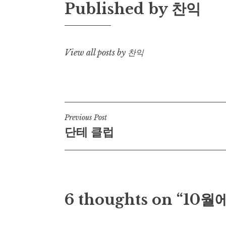
Published by
찬익
View all posts by 찬익
Post
Previous Post
단테 클럽
navigation
6 thoughts on “10