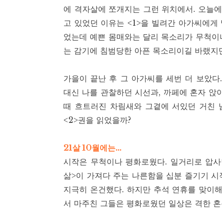
에 격자살에 쪼개지는 그런 위치에서. 오늘에서
고 있었던 이유는 <1>을 빌려간 아가씨에게
었는데 예쁜 몸매와는 달리 목소리가 무척이
는 감기에 침범당한 아픈 목소리이길 바랬지
가을이 끝난 후 그 아가씨를 세번 더 보았다.
대신 나를 관찰하던 시선과, 까페에 혼자 앉
때 흐트러진 차림새와 그곁에 서있던 거친 남
<2>권을 읽었을까?
21살 10월에는…
시작은 무척이나 평화로웠다. 일거리로 압사
삶>이 가져다 주는 나른함을 십분 즐기기 시
지극히 온건했다. 하지만 추석 연휴를 맞이해
서 마주친 그들은 평화로웠던 일상은 격한 혼